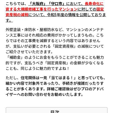
こちらでは、
「大阪府」「守口市」
において、
長寿命化に
資する大規模修繕工事を行ったマンション
に対しての
固定
資産税の減税
について
、令和5年度の情報を公開しておりま
す。
外壁塗装・床防水・屋根防水など、マンションのメンテナ
ンス工事にはそれ相応の費用がかかってしまうもの。こち
らではその工事費を減額するという内容ではありません
が、支払いが必要とされる「固定資産税」の減税について
ご紹介させていただきます。
「補助金」のようにお金をもらうことができることも魅力
的ですが、支払うべき「固定資産税」の金額が少なくなる
ことも、同じように魅力的ですよね！
ただし、
住宅関係は一見「当てはまる！」と思っていても、
細かい内容で対象外であったり、手続きが複雑だったりす
ることが多くあります。
詳細ご確認後は
ぜひプロのアドバ
イザーへのお問い合わせをお勧めいたします。
目次