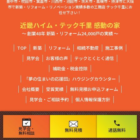
豊中市・吹田市・箕面市・川西市・池田市・茨木市・高槻市・摂津市と大阪
市で新築・リフォーム・リノベーション実績多数の工務店 テック千里にお
任せ下さい！
近畿ハイム・テック千里 感動の家
～ 創業48年 新築・リフォーム24,000戸の実績 ～
TOP
新築
リフォーム
相続不動産
施工事例
見学会
お客様の声
テックとくとく通信
補助金・税金控除
「夢の住まいの応援団」ハウジングカウンター
会社概要
受賞実績
無料見積お申込フォーム
見学会・ご相談予約
個人情報保護方針
Copyright ⓒ2020 TEC SENRI. All Rights Reserved.
phone
見学会・
無料見積
通話無料
無料相談