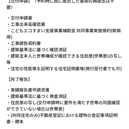
【交付申請】（予約時に既に提出した書類の再提出は不
要）
・交付申請書
・工事出来高確認書
・こどもエコすまい⽀援事業補助⾦ 共同事業実施規約(新築
⽤)
・⼯事請負契約書
・建築基準法に基づく確認済証
・建築主本⼈と世帯構成が確認できる住⺠票(世帯票)の写し
等
・住宅の性能等を証明する住宅証明書等(発⾏受付書でも可)
【完了報告】
・実績報告書件請求書
・建築基準法に基づく検査済証
・住⺠票の写し(交付申請時に要件を満たす世帯の同居確認
ができていない場合は世帯票)
・(共同住宅のみ)不動産登記における建物の登記事項証明
書・謄本