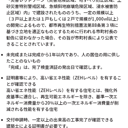
砂災害特別警戒区域、急傾斜地崩壊危険区域、浸水被害防
止区域）内」で建設されたもののうち、一定の規模以上
（３戸以上または１戸もしくは２戸で規模が1,000㎡以上）
の開発によるもので、都市再生特別措置法第88条第３項に
基づき立地を適正なものとするために行われる市町村長の
勧告に従わなかった場合、その旨が市町村長により公表で
きることとされています。
未完成または完成から1年以内であり、人の居住の用に供し
たことのないもの
「完成」は、完了検査済証の発出日で確認します。
証明書等により、高い省エネ性能（ZEHレベル）を有するこ
とが確認できる
高い省エネ性能（ZEHレベル）を有する住宅とは、強化外
皮基準に適合し、再生可能エネルギーを除き、基準一次エ
ネルギー消費量から20％以上の一次エネルギー消費量が削
減される性能を有する住宅
交付申請時、一定以上の出来高の工事完了が確認できる
建築士による証明書が必要です。