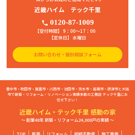
近畿ハイム テック千里
0120-87-1009
phone
【受付時間】 9：00〜17：00
【定休日】 水曜日
お問い合わせ・個別相談フォーム
豊中市・吹田市・箕面市・川西市・池田市・茨木市・高槻市・摂津市と大阪
市で新築・リフォーム・リノベーション実績多数の工務店 テック千里にお
任せ下さい！
近畿ハイム・テック千里 感動の家
～ 創業48年 新築・リフォーム24,000戸の実績 ～
TOP
新築
リフォーム
相続不動産
施工事例