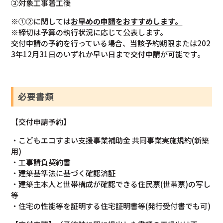
③対象工事着工後
※①②に関しては
お早めの申請をおすすめします。
※締切は予算の執行状況に応じて公表します。
交付申請の予約を行っている場合、当該予約期限または202
3年12月31日のいずれか早い日まで交付申請が可能です。
必要書類
【交付申請予約】
・こどもエコすまい⽀援事業補助⾦ 共同事業実施規約(新築
⽤)
・⼯事請負契約書
・建築基準法に基づく確認済証
・建築主本⼈と世帯構成が確認できる住⺠票(世帯票)の写し
等
・住宅の性能等を証明する住宅証明書等(発⾏受付書でも可)