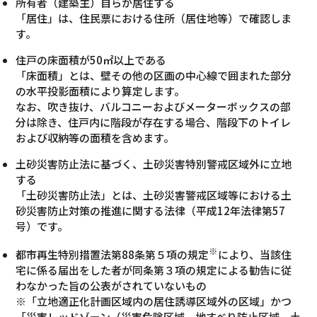
所有者（建築主）自らが居住する
「居住」は、住民票における住所（居住地等）で確認しま
す。
住戸の床面積が50㎡以上である
「床面積」とは、壁その他の区画の中心線で囲まれた部分
の水平投影面積により算定します。
なお、吹き抜け、バルコニーおよびメーターボックスの部
分は除き、住戸内に階段が存在する場合、階段下のトイレ
および収納等の面積を含めます。
土砂災害防止法に基づく、土砂災害特別警戒区域外に立地
する
「土砂災害防止法」とは、土砂災害警戒区域等における土
砂災害防止対策の推進に関する法律（平成12年法律第57
号）です。
※
都市再生特別措置法第88条第５項の規定
により、当該住
宅に係る届出をした者が同条第３項の規定による勧告に従
わなかった旨の公表がされていないもの
※「立地適正化計画区域内の居住誘導区域外の区域」かつ
「災害レッドゾーン（災害危険区域、地すべり防止区域、土