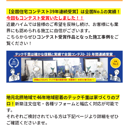
【全国住宅コンテスト39年連続受賞】は全国No.1の実績！
今回も
コンテスト受賞いたしました！！
近畿ハイムでは皆様のご希望を反映し続け、お客様にも業
界にも認められる施工に自信がございます。
こちらからぜひ
コンテスト受賞作品となった施工事例
をご
覧ください！
地元北摂地域で46年地域密着のテック千里は家づくりのプ
ロ！
新築注文住宅・各種リフォームと幅広く対応が可能で
す。
それぞれご検討されている方は下記ページより詳細をぜひ
ご確認くださいませ。