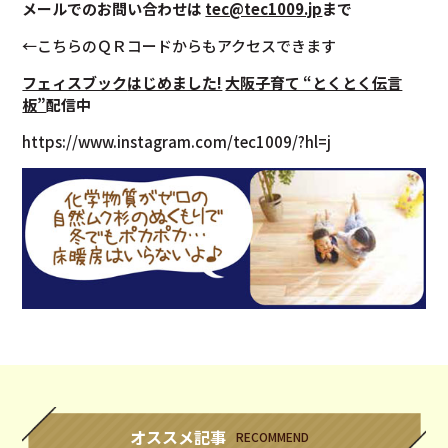
メールでのお問い合わせは
tec@tec1009.jp
まで
←こちらのＱＲコードからもアクセスできます
フェィスブック
はじめました!
大阪子育て “とくとく伝言
板”
配信中
https://www.instagram.com/tec1009/?hl=j
オススメ記事
RECOMMEND