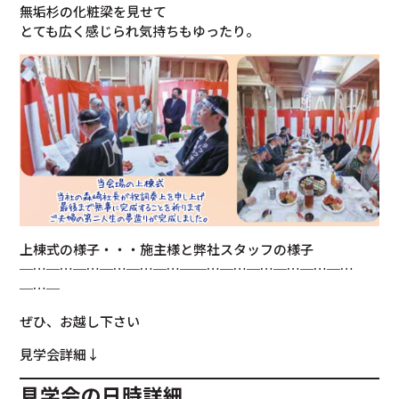
無垢杉の化粧梁を見せて
とても広く感じられ気持ちもゆったり。
上棟式の様子・・・施主様と弊社スタッフの様子
─…─…─…─…─…─…──…─…─…─…─…─…
─…─
ぜひ、お越し下さい
見学会詳細↓
見学会の日時詳細