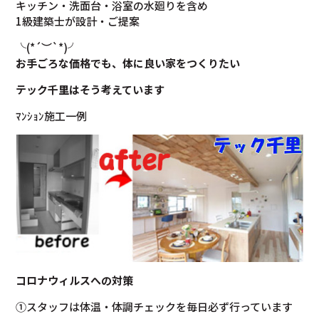
キッチン・洗面台・浴室の水廻りを含め
1級建築士が設計・ご提案
╰(*´︶`*)╯
お手ごろな価格でも、体に良い家をつくりたい
テック千里はそう考えています
ﾏﾝｼｮﾝ施工一例
コロナウィルスへの対策
①スタッフは体温・体調チェックを毎日必ず行っています