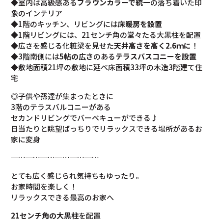
◆室内は高級感ある
ブラウンカラーで統一
の落ち着いた印
象のインテリア
◆1階のキッチン、リビングには
床暖房を設置
◆1階リビングには、21センチ角の堂々たる大黒柱を配置
◆広さを感じる化粧梁を見せた
天井高さを高く2.6ｍに
！
◆3階南側には
5帖の広さ
のある
テラスバスコニーを設置
◆敷地面積21坪の敷地に延べ床面積33坪の木造3階建て住
宅
◎子供や孫達が集まったときに
3階のテラスバルコニーがある
セカンドリビングでバーベキューができる♪
日当たりと眺望ばっちりでリラックスできる場所があるお
家に変身
─…─…─…─…─…─…
とても広く感じられ気持ちもゆったり。
お家時間を楽しく！
リラックスできる最高のお家へ
21センチ角の大黒柱
を配置