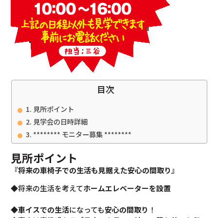
目次
見所ポイント
見学会の日時詳細
******** モニター募集 ********
見所ポイント
『将来の車椅子での生活も見据えた安心の間取り』
◆将来の生活を考えて
ホームエレベーターを設置
◆
車イスでの生活
になっても
安心の間取り
！