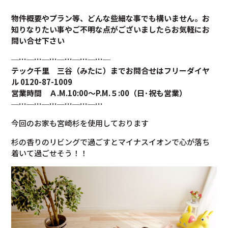
物件概要やプラン等、どんな些細な事でも構いません。お
知りなりたい事やご不明な点がございましたらお気軽にお
問い合せ下さい
─…─…─…─…─…─…─
テック千里 三谷（みたに）までお問合せはフリーダイヤ
ル 0120-87-1009
営業時間 Ａ.M.10:00～P.M.５:00（日･祝も営業）
─…─…─…─…─…─…
今回のお家も宮崎杉を使用しております
杉の香りのリビングで過ごすとマイナスイオンで心が落ち
着いて過ごせそう！！