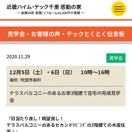
近畿ハイム・テック千里 感動の家
～ 創業48年 新築・リフォーム24,000戸の実績 ～
見学会・お客様の声・テックとくとく伝言板
2020.11.29
見学会
12月5日（土）・6日（日） 10時～16時
場所 : 吹田市泉町
テラスバルコニーのあるお家3階建て住宅の完成見学
会
『
日当たり良し！眺望良し！
テラスバルコニーのあるセカンドﾘﾋﾞﾝｸﾞの
3階建ての木造住
宅♪
』