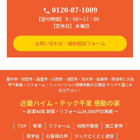
0120-87-1009
phone
【受付時間】 9：00〜17：00
【定休日】 水曜日
お問い合わせ・個別相談フォーム
豊中市・吹田市・箕面市・川西市・池田市・茨木市・高槻市・摂津市と大阪
市で新築・リフォーム・リノベーション実績多数の工務店 テック千里にお
任せ下さい！
近畿ハイム・テック千里 感動の家
～ 創業48年 新築・リフォーム24,000戸の実績 ～
TOP
新築
リフォーム
相続不動産
施工事例
見学会
お客様の声
テックとくとく通信