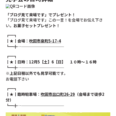
「ブログ見て来場です」でプレゼント！
「ブログ見て来場です」この一言！を会場でお伝え下さ
い。
お菓子セットプレゼント！
┏━┓
┃★┃
会場：
吹田市泉町5-17-4
┗━╋…───────────
┏━┓
┃★┃
日時：12月5【土】6【日】 １０時～１６時
┗━╋…───────────
※上記日程以外でも見学可能
です。
お電話下さい
┏━┓
┃★┃
臨時駐車場
：
吹田市出口町26-29
（会場まで徒歩2
分）
┗━╋…───────────