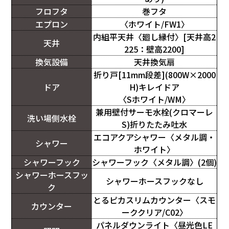
フロフタ
巻フタ
エプロン
〈ホワイト/FW1〉
内組平天井〈廻し縁付〉[天井高2
天井
225：壁高2200]
換気設備
天井換気扇
折り戸[11mm段差](800W×2000
ドア
H)キレイドア
〈Sホワイト/WM〉
兼用壁付サーモ水栓(クロマーレ
洗い場側水栓
S)折りたたみ吐水
エコアクアシャワー〈メタル調・
シャワー
ホワイト〉
シャワーフック
シャワーフック〈メタル調〉(2個)
シャワーホースフッ
シャワーホースフックなし
ク
とるピカスリムカウンター〈スモ
カウンター
ーククリア/C02〉
パネルダウンライト〈昼光色LE