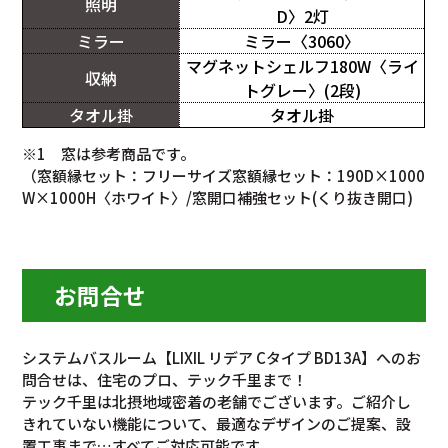
照明
D〉2灯
ミラー
ミラー〈3060〉
マグネットシェルフ180W〈ライ
収納
トグレー〉(2段)
タオル掛
タオル掛
※1 窓は参考商品です。
（窓額縁セット：フリーサイズ窓額縁セット：190D×1000
W×1000H〈ホワイト〉/窓開口補強セット(くり抜き開口)
お問合せ
システムバスルーム【LIXIL リデア Cタイプ BD13A】へのお
問合せは、住宅のプロ、テック千里まで！
テック千里は北摂地域密着の老舗でございます。ご紹介し
きれていない機能について、最適なデザインのご提案、設
置工事まで…すべてご対応可能です。