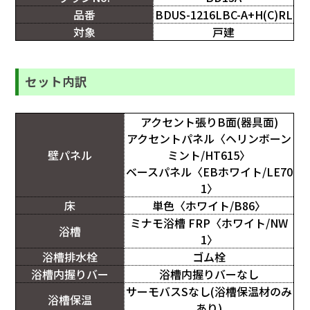
品番
BDUS-1216LBC-A+H(C)RL
対象
戸建
セット内訳
アクセント張りB面(器具面)
アクセントパネル〈ヘリンボーン
壁パネル
ミント/HT615〉
ベースパネル〈EBホワイト/LE70
1〉
床
単色〈ホワイト/B86〉
ミナモ浴槽 FRP〈ホワイト/NW
浴槽
1〉
浴槽排水栓
ゴム栓
浴槽内握りバー
浴槽内握りバーなし
サーモバスSなし(浴槽保温材のみ
浴槽保温
あり)