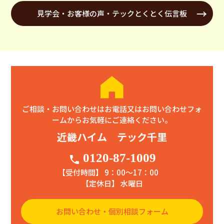
見学会・お客様の声・テックとくとく伝言板
ご相談・お問い合わせはお電話又はお問い合わせフォ
ームからお気軽にご連絡ください。
近畿ハイム テック千里
0120-87-1009
phone
【受付時間】 9：00〜17：00
【定休日】 水曜日
お問い合わせ・個別相談フォーム