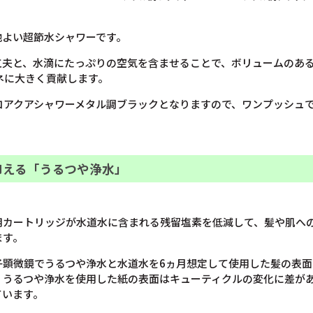
地よい超節水シャワーです。
工夫と、水滴にたっぷりの空気を含ませることで、ボリュームのあ
ネに大きく貢献します。
エコアクアシャワーメタル調ブラックとなりますので、ワンプッシュ
抑える「うるつや浄水」
用カートリッジが水道水に含まれる残留塩素を低減して、髪や肌へ
ます。
子顕微鏡でうるつや浄水と水道水を6ヵ月想定して使用した髪の表面
、うるつや浄水を使用した紙の表面はキューティクルの変化に差が
ています。