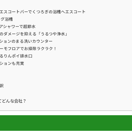
エスコートバーでくつろぎの浴槽へエスコート
ング浴槽
アシャワーで超節水
のダメージを抑える「うるつや浄水」
ションのまる洗いカウンター
ーモフロアでお掃除ラクラク！
るりんポイ排水口
ションも充実
訳
てどんな会社？