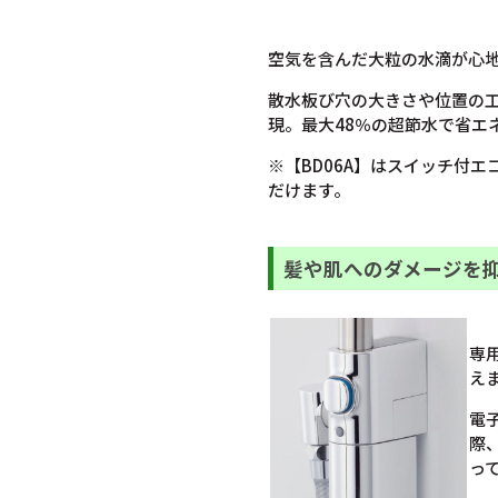
空気を含んだ大粒の水滴が心
散水板び穴の大きさや位置の
現。最大48％の超節水で省エ
※【BD06A】はスイッチ付
だけます。
髪や肌へのダメージを
専
え
電
際
っ