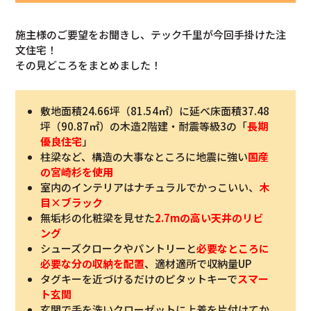
施主様のご要望をお聞きし、テック千里が今回手掛けた注
文住宅！
その見どころをまとめました！
敷地面積24.66坪（81.54㎡）に延べ床面積37.48
坪（90.87㎡）の木造2階建・耐震等級3の「
長期
優良住宅
」
柱梁など、構造の大事なところに地震に強い
国産
の宮崎杉を使用
室内のインテリアはナチュラルでかっこいい、
木
目×ブラック
無垢杉の化粧梁を見せた
2.7mの高い天井のリビ
ング
シューズクロークやパントリーと
必要なところに
必要な分の収納を配置
、適材適所で収納量UP
タグキーを近づけるだけのピタットキーで
スマー
ト玄関
玄関で手を洗いクローゼットに上着を片付けてか