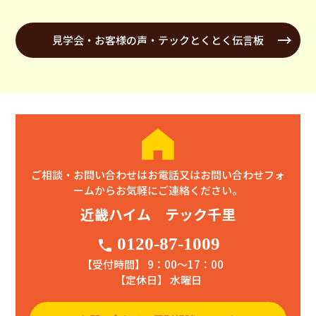
見学会・お客様の声・テックとくとく伝言板
ご相談・お問い合わせはお電話又はお問い合わせフォ
ームからお気軽にご連絡ください。
近畿ハイム テック千里
0120-87-1009
phone
【受付時間】 9：00〜17：00
【定休日】 水曜日