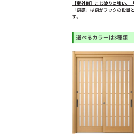
【室
外
側】こじ破りに強い、
「鎌錠」は鎌がフックの役目
す。
選べるカラーは3種類