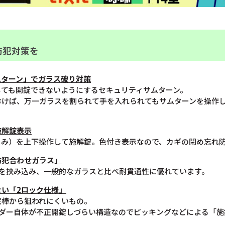
防犯対策を
ムターン」でガラス破り対策
しても開錠できないようにするセキュリティサムターン。
おけば、万一ガラスを割られて手を入れられてもサムターンを操作
施解錠表示
まみ）を上下操作して施解錠。色付き表示なので、カギの閉め忘れ
防犯合わせガラス」
膜を挟み込み、一般的なガラスと比べ耐貫通性に優れています。
い「2ロック仕様」
泥棒から狙われにくいもの。
ンダー自体が不正開錠しづらい構造なのでピッキングなどによる「施