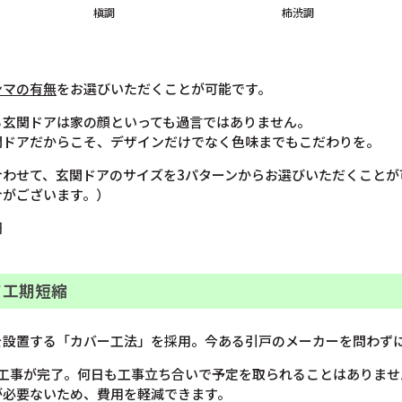
槇調
柿渋調
ンマの有無
をお選びいただくことが可能です。
る玄関ドアは家の顔といっても過言ではありません。
関ドアだからこそ、デザインだけでなく色味までもこだわりを。
合わせて、玄関ドアのサイズを3パターンからお選びいただくことが
合がございます。）
調
て工期短縮
を設置する「カバー工法」を採用。今ある引戸のメーカーを問わず
で工事が完了。何日も工事立ち合いで予定を取られることはありませ
が必要ないため、費用を軽減できます。