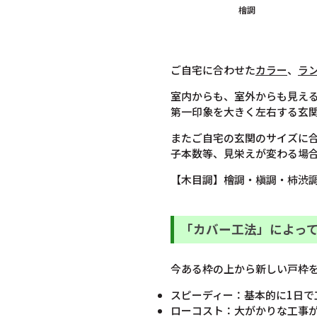
檜調
ご自宅に合わせた
カラー
、
ラ
室内からも、室外からも見え
第一印象を大きく左右する玄
またご自宅の玄関のサイズに
子本数等、見栄えが変わる場
【木目調】檜調・槇調・柿渋
「カバー工法」によっ
今ある枠の上から新しい戸枠
スピーディー：基本的に1日
ローコスト：大がかりな工事