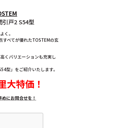
TOSTEM
引戸2 S54型
地よく。
すべてが優れたTOSTEMの玄
も高くバリエーションも充実し
S54型」をご紹介いたします。
里大特価
！
早めにお問合せを！