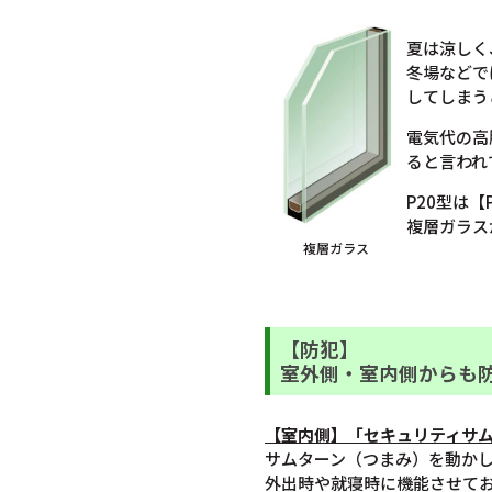
夏は涼しく
冬場などで
してしまう
電気代の高
ると言われ
P20型は
複層ガラス
複層ガラス
【防犯】
室外側・室内側からも
【室内側】「セキュリティサ
サムターン（つまみ）を動か
外出時や就寝時に機能させて