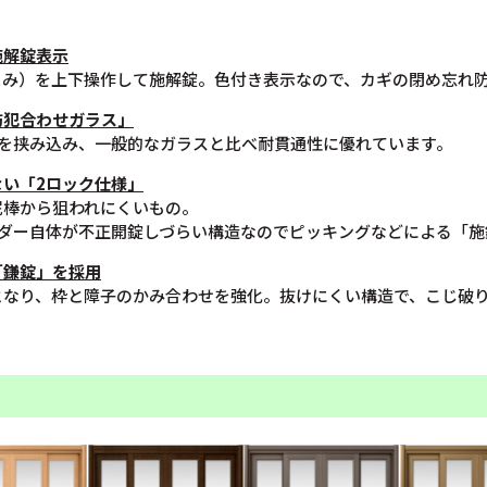
施解錠表示
まみ）を上下操作して施解錠。色付き表示なので、カギの閉め忘れ
防犯合わせガラス」
膜を挟み込み、一般的なガラスと比べ耐貫通性に優れています。
い「2ロック仕様」
泥棒から狙われにくいもの。
ンダー自体が不正開錠しづらい構造なのでピッキングなどによる「施
「鎌錠」を採用
となり、枠と障子のかみ合わせを強化。抜けにくい構造で、こじ破