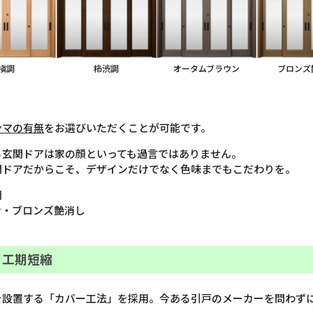
槇調
柿渋調
オータムブラウン
ブロンズ
ンマの有無
をお選びいただくことが可能です。
る玄関ドアは家の顔といっても過言ではありません。
関ドアだからこそ、デザインだけでなく色味までもこだわりを。
調
ン・ブロンズ艶消し
て工期短縮
を設置する「カバー工法」を採用。今ある引戸のメーカーを問わず