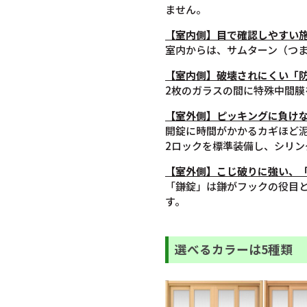
ません。
【室内側】目で確認しやすい
室内からは、サムターン（つ
【室内側】破壊されにくい「
2枚のガラスの間に特殊中間
【室外側】ピッキングに負けな
開錠に時間がかかるカギほど
2ロックを標準装備し、シリ
【室
外
側】こじ破りに強い、
「鎌錠」は鎌がフックの役目
す。
選べるカラーは5種類