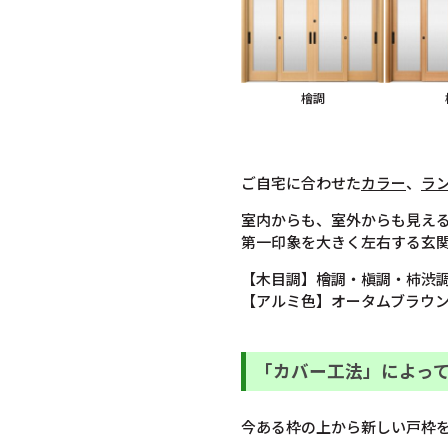
檜調
ご自宅に合わせた
カラー
、
ラ
室内からも、室外からも見え
第一印象を大きく左右する玄
【木目調】檜調・槇調・柿渋
【アルミ色】オータムブラウ
「カバー工法」によっ
今ある枠の上から新しい戸枠