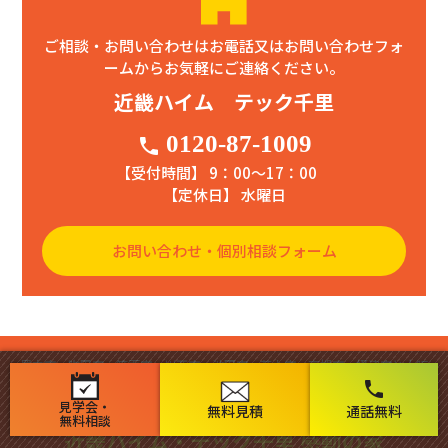
ご相談・お問い合わせはお電話又はお問い合わせフォ
ームからお気軽にご連絡ください。
近畿ハイム テック千里
0120-87-1009
phone
【受付時間】 9：00〜17：00
【定休日】 水曜日
お問い合わせ・個別相談フォーム
豊中市・吹田市・箕面市・川西市・池田市・茨木市・高槻市・摂津市と大阪
市で新築・リフォーム・リノベーション実績多数の工務店 テック千里にお
phone
任せ下さい！
見学会・
無料見積
通話無料
無料相談
近畿ハイム・テック千里 感動の家