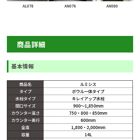
AL078
AN076
AN080
商品詳細
基本情報
商品名
ルミシス
タイプ
ボウル一体タイプ
水栓タイプ
キレイアップ水栓
間口サイズ
900～1,850mm
カウンター高さ
750・800・850mm
カウンター奥行
600mm
全高
1,800・2,000mm
容量
14L