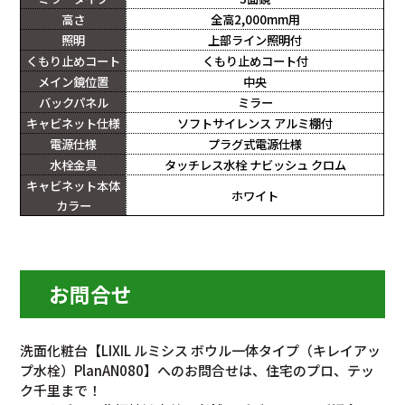
高さ
全高2,000mm用
照明
上部ライン照明付
くもり止めコート
くもり止めコート付
メイン鏡位置
中央
バックパネル
ミラー
キャビネット仕様
ソフトサイレンス アルミ棚付
電源仕様
プラグ式電源仕様
水栓金具
タッチレス水栓 ナビッシュ クロム
キャビネット本体
ホワイト
カラー
お問合せ
洗面化粧台【LIXIL ルミシス ボウル一体タイプ（キレイアッ
プ水栓）PlanAN080】へのお問合せは、住宅のプロ、テッ
ク千里まで！