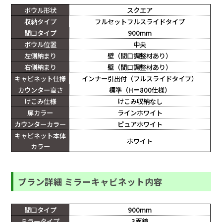
ボウル形状
スクエア
収納タイプ
フルセットフルスライドタイプ
間口タイプ
900mm
ボウル位置
中央
左側納まり
壁（間口調整材あり）
右側納まり
壁（間口調整材あり）
キャビネット仕様
インナー引出付（フルスライドタイプ）
カウンター高さ
標準（H＝800仕様）
けこみ仕様
けこみ収納なし
扉カラー
ラインホワイト
カウンターカラー
ピュアホワイト
キャビネット本体
ホワイト
カラー
プラン詳細 ミラーキャビネット内容
間口タイプ
900mm
ミラータイプ
3面鏡