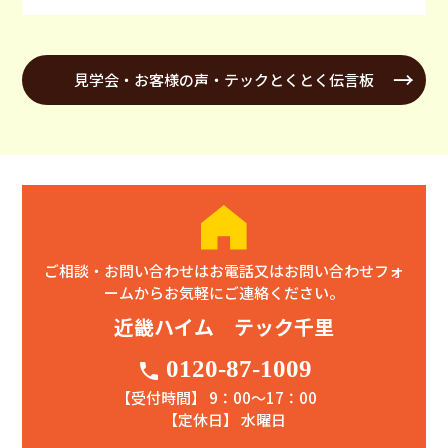
見学会・お客様の声・テックとくとく伝言板
ご相談・お問い合わせはお電話又はお問い合わせフォ
ームからお気軽にご連絡ください。
近畿ハイム テック千里
0120-87-1009
phone
【受付時間】 9：00〜17：00
【定休日】 水曜日