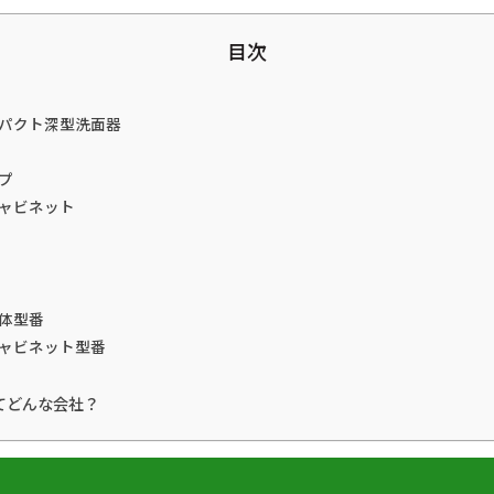
目次
パクト深型洗面器
プ
ャビネット
体型番
ャビネット型番
てどんな会社？