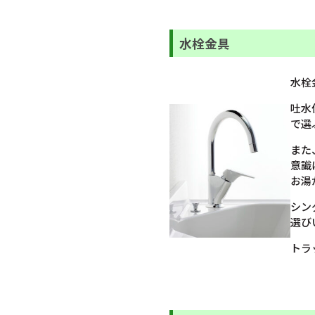
水栓金具
水栓
吐水
で選
また
意識
お湯
シン
選び
トラ