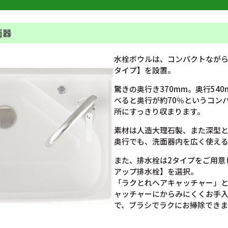
面器
水栓ボウルは、コンパクトながら
タイプ】を設置。
驚きの奥行き370mm。奥行54
べると奥行が約70％というコン
所にすっきり収まります。
素材は人造大理石製、また深型
奥行でも、洗面器内を広く使え
また、排水栓は2タイプをご用意し
アップ排水栓】を選択。
「ラクとれヘアキャッチャー」と
ャッチャーにからみにくくお手
で、ブラシでラクにお掃除できま