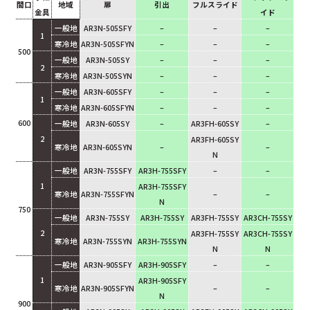
間口
地域
扉
引出
フルスライド
金具
イド
一般地
AR3N-505SFY
–
–
–
1
寒冷地
AR3N-505SFYN
–
–
–
500
一般地
AR3N-505SY
–
–
–
2
寒冷地
AR3N-505SYN
–
–
–
一般地
AR3N-605SFY
–
–
–
1
寒冷地
AR3N-605SFYN
–
–
–
600
一般地
AR3N-605SY
–
AR3FH-605SY
–
2
AR3FH-605SY
寒冷地
AR3N-605SYN
–
–
N
一般地
AR3N-755SFY
AR3H-755SFY
–
–
1
AR3H-755SFY
寒冷地
AR3N-755SFYN
–
–
N
750
一般地
AR3N-755SY
AR3H-755SY
AR3FH-755SY
AR3CH-755SY
2
AR3FH-755SY
AR3CH-755SY
寒冷地
AR3N-755SYN
AR3H-755SYN
N
N
一般地
AR3N-905SFY
AR3H-905SFY
–
–
1
AR3H-905SFY
寒冷地
AR3N-905SFYN
–
–
N
900