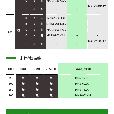
C
e
有
MAR3-753KXJU
–
–
MAJX2-753TZJ
C
d
有
–
–
U
B
c
無
MAR2-903TXS
–
–
B
c
有
MAR2-903TXSU
–
–
C
c
有
MAR3-903TXJU
–
–
3面
900
C
e
有
MAR3-903KXJU
–
–
MAJX2-903TZJ
C
d
有
–
–
U
木枠付1面鏡
間口
照明
収納
くもり止
全高1,780用
450
無
無
無
MNS-451K-P
600
無
無
無
MNS-601K-P
750
無
無
無
MNS-751K-P
900
無
無
無
MNS-901K-P