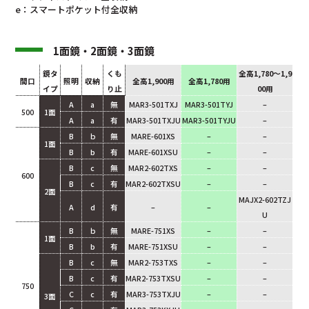
e：スマートポケット付全収納
1面鏡・2面鏡・3面鏡
鏡タ
くも
全高1,780～1,9
間口
照明
収納
全高1,900用
全高1,780用
イプ
り止
00用
A
a
無
MAR3-501TXJ
MAR3-501TYJ
–
500
1面
A
a
有
MAR3-501TXJU
MAR3-501TYJU
–
B
ｂ
無
MARE-601XS
–
–
1面
B
b
有
MARE-601XSU
–
–
B
c
無
MAR2-602TXS
–
–
600
B
c
有
MAR2-602TXSU
–
–
2面
MAJX2-602TZJ
A
d
有
–
–
U
B
ｂ
無
MARE-751XS
–
–
1面
B
b
有
MARE-751XSU
–
–
B
c
無
MAR2-753TXS
–
–
B
c
有
MAR2-753TXSU
–
–
750
C
c
有
MAR3-753TXJU
–
–
3
面