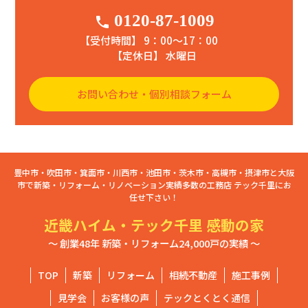
0120-87-1009
phone
【受付時間】 9：00〜17：00
【定休日】 水曜日
お問い合わせ・個別相談フォーム
豊中市・吹田市・箕面市・川西市・池田市・茨木市・高槻市・摂津市と大阪
市で新築・リフォーム・リノベーション実績多数の工務店 テック千里にお
任せ下さい！
近畿ハイム・テック千里 感動の家
～ 創業48年 新築・リフォーム24,000戸の実績 ～
TOP
新築
リフォーム
相続不動産
施工事例
見学会
お客様の声
テックとくとく通信