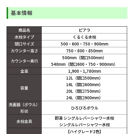
基本情報
商品名
ピアラ
水栓タイプ
くるくる水栓
間口サイズ
500・600・750・900mm
カウンター高さ
750・800・850mm
500mm（間口500mm）
カウンター奥行
540mm（間口600・750・900mm）
全高
1,900・1,780mm
12L（間口500mm）
16L（間口600mm）
容量
20L（間口750mm）
24L（間口900mm）
洗面器（ボウル）
ひろびろボウル
形状
即湯 シングルレバーシャワー水栓
水栓金具
シングルレバーシャワー水栓
【ハイグレード2色】