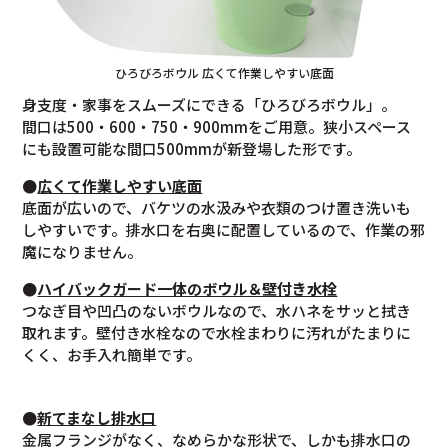
ひろびろボウル 広くて作業しやすい底面
身支度・家事をスムーズにできる「ひろびろボウル」。
間口は500・600・750・900mmをご用意。狭小スペース
にも設置可能な間口500mmが新登場した形です。
●
広くて作業しやすい底面
底面が広いので、バケツの水汲みや衣類のつけ置き洗いも
しやすいです。排水口を右奥に配置しているので、作業の邪
魔になりません。
●
ハイバックガード一体のボウル＆壁付き水栓
つなぎ目や凹凸のないボウルなので、水ハネをサッと拭き
取れます。壁付き水栓なので水栓まわりに汚れがたまりに
くく、お手入れ簡単です。
●
新てまなし排水口
金属フランジがなく、なめらかな形状で、しかも排水口の