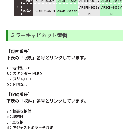
一般地
AR3N-905SY
AR3H-905SY
AR3FH-905SY
AR3CH-905SY
2
AR3FH-905SY
AR3CH-905SY
寒冷地
AR3N-905SYN
AR3H-905SYN
N
N
ミラーキャビネット型番
【照明番号】
下表の「照明」番号とリンクしています。
A：電球型LED
B：スタンダードLED
C：スリムLED
D：照明なし
【収納番号】
下表の「収納」番号とリンクしています。
a：鏡裏収納付
b：収納付
c：全収納
d：アジャストミラー全収納