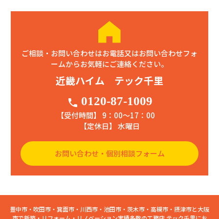
ご相談・お問い合わせはお電話又はお問い合わせフォ
ームからお気軽にご連絡ください。
近畿ハイム テック千里
0120-87-1009
phone
【受付時間】 9：00〜17：00
【定休日】 水曜日
お問い合わせ・個別相談フォーム
豊中市・吹田市・箕面市・川西市・池田市・茨木市・高槻市・摂津市と大阪
市で新築・リフォーム・リノベーション実績多数の工務店 テック千里にお