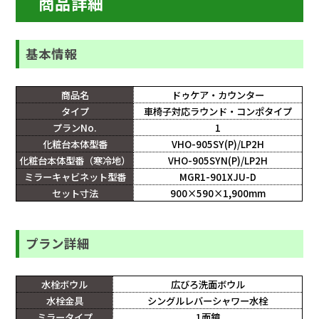
商品詳細
基本情報
商品名
ドゥケア・カウンター
タイプ
車椅子対応ラウンド・コンポタイプ
プランNo.
1
化粧台本体型番
VHO-905SY(P)/LP2H
化粧台本体型番（寒冷地）
VHO-905SYN(P)/LP2H
ミラーキャビネット型番
MGR1-901XJU-D
セット寸法
900×590×1,900mm
プラン詳細
水栓ボウル
広びろ洗面ボウル
水栓金具
シングルレバーシャワー水栓
ミラータイプ
1面鏡