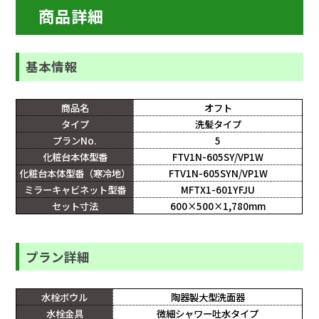
商品詳細
基本情報
商品名
オフト
タイプ
洗髪タイプ
プランNo.
5
化粧台本体型番
FTV1N-605SY/VP1W
化粧台本体型番（寒冷地）
FTV1N-605SYN/VP1W
ミラーキャビネット型番
MFTX1-601YFJU
セット寸法
600×500×1,780mm
プラン詳細
水栓ボウル
陶器製大型洗面器
水栓金具
微細シャワー吐水タイプ