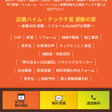
市で新築・リフォーム・リノベーション実績多数の工務店 テック千里にお
任せ下さい！
近畿ハイム・テック千里 感動の家
～ 創業48年 新築・リフォーム24,000戸の実績 ～
TOP
新築
リフォーム
相続不動産
施工事例
見学会
お客様の声
テックとくとく通信
補助金・税金控除
「夢の住まいの応援団」ハウジングカウンター
会社概要
受賞実績
無料見積お申込フォーム
見学会・ご相談予約
個人情報保護方針
Copyright ⓒ2020 TEC SENRI. All Rights Reserved.
phone
見学会・
無料見積
通話無料
無料相談