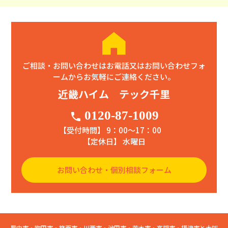
ご相談・お問い合わせはお電話又はお問い合わせフォ
ームからお気軽にご連絡ください。
近畿ハイム テック千里
0120-87-1009
phone
【受付時間】 9：00〜17：00
【定休日】 水曜日
お問い合わせ・個別相談フォーム
豊中市・吹田市・箕面市・川西市・池田市・茨木市・高槻市・摂津市と大阪