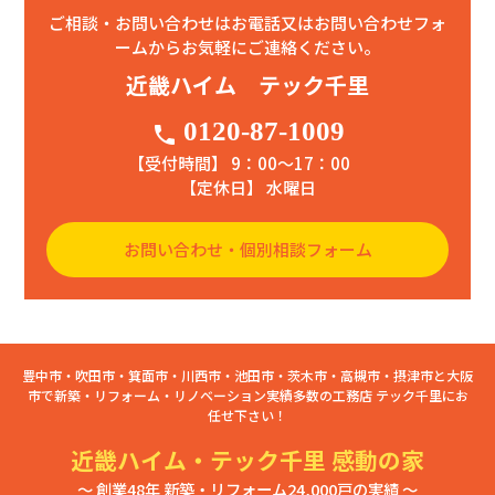
ご相談・お問い合わせはお電話又はお問い合わせフォ
ームからお気軽にご連絡ください。
近畿ハイム テック千里
0120-87-1009
phone
【受付時間】 9：00〜17：00
【定休日】 水曜日
お問い合わせ・個別相談フォーム
豊中市・吹田市・箕面市・川西市・池田市・茨木市・高槻市・摂津市と大阪
市で新築・リフォーム・リノベーション実績多数の工務店 テック千里にお
任せ下さい！
近畿ハイム・テック千里 感動の家
～ 創業48年 新築・リフォーム24,000戸の実績 ～