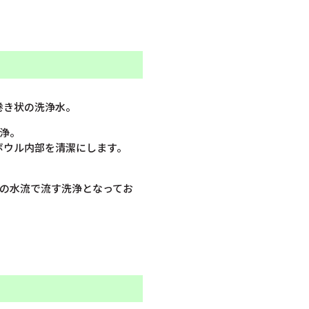
巻き状の洗浄水。
浄。
ボウル内部を清潔にします。
状の水流で流す洗浄となってお