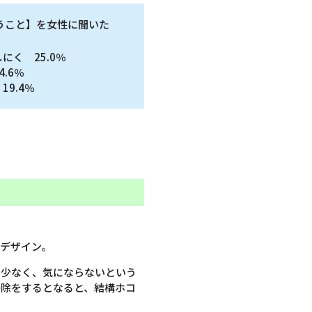
うこと】を女性に聞いた
にく 25.0％
.6％
9.4％
デザイン。
も少なく、気にならないという
掃除をするとなると、結構ホコ