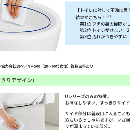
【トイレに対して不満に思
※1
結果がこちら！
第1位 フチの裏の掃除がし
第2位 トイレがせまい 24
第3位 汚れがつきやすい 1
ド協力会社調べ／N＝500（20～60代女性）複数回答あり
っきりデザイン」
Uシリーズのみの特徴。
お掃除しやすい、すっきりサイド
サイド部分は普段目に入ること
方もいらっしゃいますが、いざ
リが溜まっている部分。