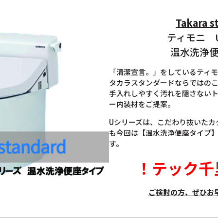
Takara s
ティモニ 
温水洗浄
「清潔宣言。」をしているティモ
タカラスタンダードならではの
手入れしやすく汚れを隠さない
ー内装材をご提案。
Uシリーズは、こだわり抜いたカ
も今回は【温水洗浄便座タイプ
す。
！
テック千
ご検討の方、ぜひお