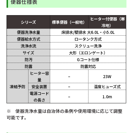
便器仕様表
ヒーター付便器（寒
シリーズ
標準便器（一般地）
冷地）
便器洗浄水量
床排水/壁排水 大6.0L・小5.0L
便器給水方式
ロータンク方式
洗浄水流
スクリュー洗浄
サイズ
大形（エロンゲート）
防汚
Gコート仕様
防露
防露対応
ヒーター容
–
23W
量
凍結予防
安全装置
–
温度ヒューズ式
電源コード
–
1.0m
の長さ
※ 便器洗浄水量は自治体の条例や使用環境に応じて調整
可能です。