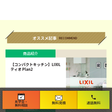
オススメ記事
RECOMMEND
商品紹介
【コンパクトキッチン】LIXIL
ティオ Plan2
phone
見学会・
無料見積
通話無料
無料相談
商品紹介