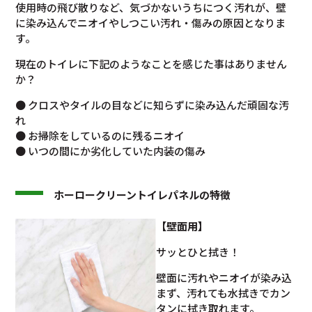
使用時の飛び散りなど、気づかないうちにつく汚れが、壁
に染み込んでニオイやしつこい汚れ・傷みの原因となりま
す。
現在のトイレに下記のようなことを感じた事はありません
か？
● クロスやタイルの目などに知らずに染み込んだ頑固な汚
れ
● お掃除をしているのに残るニオイ
● いつの間にか劣化していた内装の傷み
ホーロークリーントイレパネルの特徴
【壁面用】
サッとひと拭き！
壁面に汚れやニオイが染み込
まず、汚れても水拭きでカン
タンに拭き取れます。