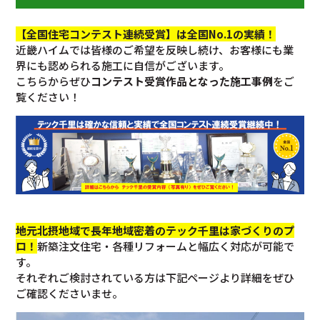
【全国住宅コンテスト連続受賞】は全国No.1の実績！
近畿ハイムでは皆様のご希望を反映し続け、お客様にも業
界にも認められる施工に自信がございます。
こちらからぜひ
コンテスト受賞作品となった施工事例
をご
覧ください！
地元北摂地域で長年地域密着のテック千里は家づくりのプ
ロ！
新築注文住宅・各種リフォームと幅広く対応が可能で
す。
それぞれご検討されている方は下記ページより詳細をぜひ
ご確認くださいませ。