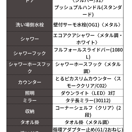
ドア
〈シルバー/S1〉
プッシュプルハンドル(スタンダ
ード)
洗い場側水栓
壁付サーモ水栓(OG1)〈メタル〉
エコアクアシャワー〈メタル調・
シャワー
ホワイト〉
フルフォールスライドバー(1080
シャワーフック
L)
シャワーホースフッ
シャワーホースフック〈メタル
ク
調〉
とるピカスリムカウンター〈ス
カウンター
モーククリア/C02〉
照明
ダウンライト〈LED〉3灯
ミラー
タテ長ミラー(30112)
コーナーシェルフ〈クリア〉(2
収納
段)
タオル掛
タオル掛〈メタル調〉
循環アダプター止め(G1/2おねじ)