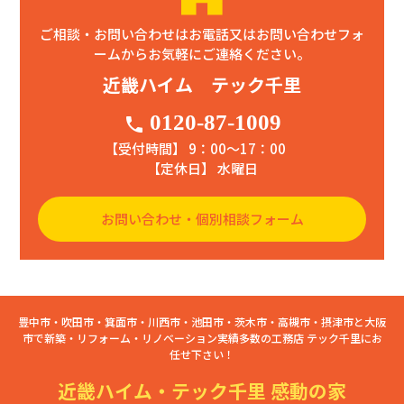
ご相談・お問い合わせはお電話又はお問い合わせフォ
ームからお気軽にご連絡ください。
近畿ハイム テック千里
0120-87-1009
phone
【受付時間】 9：00〜17：00
【定休日】 水曜日
お問い合わせ・個別相談フォーム
豊中市・吹田市・箕面市・川西市・池田市・茨木市・高槻市・摂津市と大阪
市で新築・リフォーム・リノベーション実績多数の工務店 テック千里にお
任せ下さい！
近畿ハイム・テック千里 感動の家