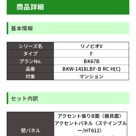
商品詳細
基本情報
シリーズ名
リノビオV
タイプ
F
プランNo.
BK67B
品番
BKW-1418LBF-B RC H(C)
対象
マンション
セット内訳
アクセント張りB面〈器具面〉
アクセントパネル〈ステインブル
壁パネル
ー/HT612〉