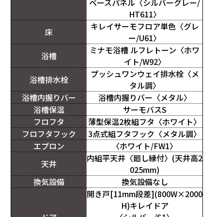
ベースパネル〈シルバーグレー/
HT611〉
キレイサーモフロア単色〈グレ
床
ー/U61〉
ミナモ浴槽 ルフレトーン〈ホワ
浴槽
イト/W92〉
プッシュワンウェイ排水栓〈メ
浴槽排水栓
タル調〉
浴槽内握りバー
浴槽内握りバー〈メタル〉
浴槽保温
サーモバスS
フロフタ
薄型保温2枚組フタ〈ホワイト〉
フロフタフック
3点式組フタフック〈メタル調〉
エプロン
〈ホワイト/FW1〉
内組平天井〈廻し縁付〉(天井高2
天井
025mm)
換気設備
換気設備なし
開き戸[11mm段差](800W×2000
H)キレイドア