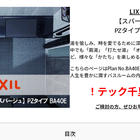
LIX
【スパ
PZタイプ 
湯を愉しみ、時を愛でるために
中でも「肩湯」「打たせ湯」「
ど、様々な「かたち」を楽しめる
こちらのページはPlan No.BA4
人生を豊かに潤すバスルームの
！
テック千
ご検討の方、ぜひお
目次