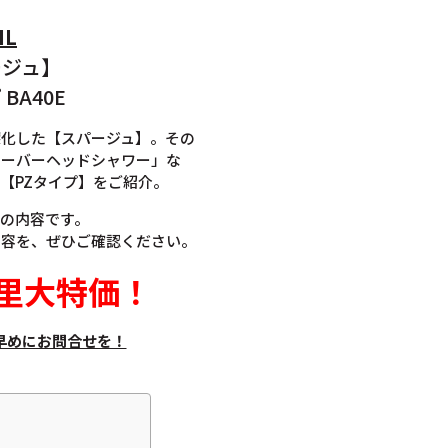
IL
ージュ】
BA40E
深化した【スパージュ】。その
オーバーヘッドシャワー」な
【PZタイプ】をご紹介。
0Eの内容です。
内容を、ぜひご確認ください。
里大特価
！
早めにお問合せを！