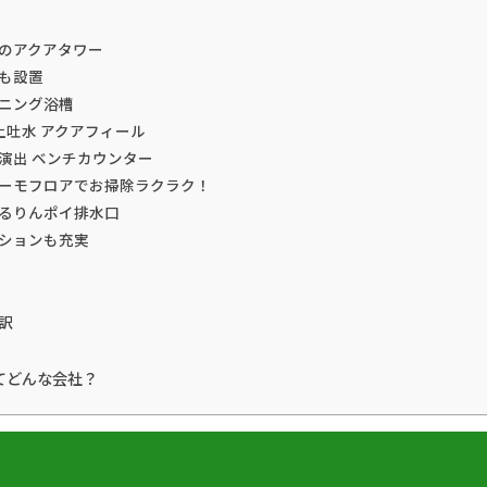
のアクアタワー
も設置
ニング浴槽
上吐水 アクアフィール
演出 ベンチカウンター
ーモフロアでお掃除ラクラク！
るりんポイ排水口
ションも充実
訳
てどんな会社？