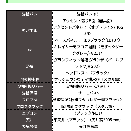
浴槽パン
浴槽パンあり
アクセント張りB面（器具面）
アクセントパネル：〈オプトライン/HG2
壁パネル
59〉
ベースパネル：〈EBブラック/LE707〉
キレイサーモフロア 加飾〈モザイクダー
床
クグレー/FG211〉
グランフィット浴槽 グランザ〈パールブ
浴槽
ラック/AG02〉
ヘッドレスト〈ブラック〉
浴槽排水栓
プッシュワンウェイ排水栓〈メタル調〉
浴槽内握りバー
浴槽内握りバー〈メタル〉
浴槽保温
サーモバスS
フロフタ
薄型保温2枚組フタ〈レザー調ブラック〉
フロフタフック
3点式組フタフック〈メタル調〉
エプロン
〈ブラック/N11〉
天井
平天井〈ブラック〉（天井高2005mm）
換気設備
天井換気扇