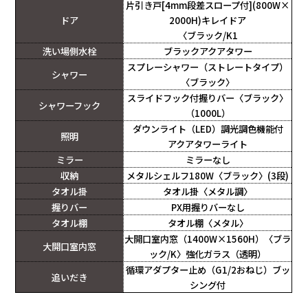
片引き戸[4mm段差スロープ付](800W×
ドア
2000H)キレイドア
〈ブラック/K1
洗い場側水栓
ブラックアクアタワー
スプレーシャワー（ストレートタイプ）
シャワー
〈ブラック〉
スライドフック付握りバー〈ブラック〉
シャワーフック
（1000L）
ダウンライト（LED）調光調色機能付
照明
アクアタワーライト
ミラー
ミラーなし
収納
メタルシェルフ180W〈ブラック〉(3段)
タオル掛
タオル掛〈メタル調〉
握りバー
PX用握りバーなし
タオル棚
タオル棚〈メタル〉
大開口室内窓（1400W×1560H）〈ブラ
大開口室内窓
ック/K〉強化ガラス（透明）
循環アダプター止め（G1/2おねじ）ブッ
追いだき
シング付