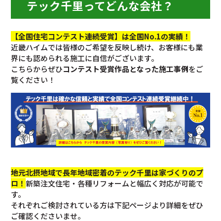
テック千里ってどんな会社？
【全国住宅コンテスト連続受賞】は全国No.1の実績！
近畿ハイムでは皆様のご希望を反映し続け、お客様にも業
界にも認められる施工に自信がございます。
こちらからぜひ
コンテスト受賞作品となった施工事例
をご
覧ください！
地元北摂地域で長年地域密着のテック千里は家づくりのプ
ロ！
新築注文住宅・各種リフォームと幅広く対応が可能で
す。
それぞれご検討されている方は下記ページより詳細をぜひ
ご確認くださいませ。