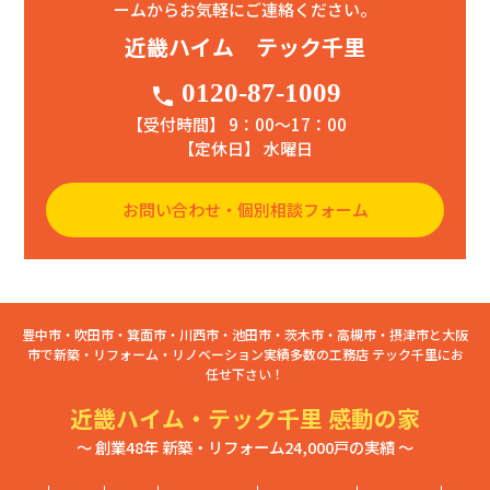
ームからお気軽にご連絡ください。
近畿ハイム テック千里
0120-87-1009
phone
【受付時間】 9：00〜17：00
【定休日】 水曜日
お問い合わせ・個別相談フォーム
豊中市・吹田市・箕面市・川西市・池田市・茨木市・高槻市・摂津市と大阪
市で新築・リフォーム・リノベーション実績多数の工務店 テック千里にお
任せ下さい！
近畿ハイム・テック千里 感動の家
～ 創業48年 新築・リフォーム24,000戸の実績 ～