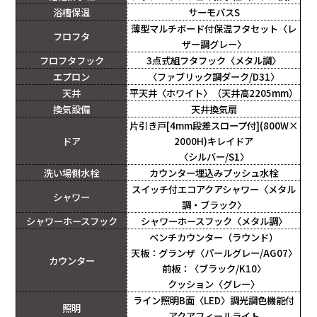
浴槽保温
サーモバスS
薄型マルチボード付保温フタセット〈レ
フロフタ
ザー調グレー〉
フロフタフック
3点式組フタフック〈メタル調〉
エプロン
〈ファブリック調ダーク/D31〉
天井
平天井〈ホワイト〉（天井高2205mm）
換気設備
天井換気扇
片引き戸[4mm段差スロープ付](800W×
ドア
2000H)キレイドア
〈シルバー/S1〉
洗い場側水栓
カウンター埋込みプッシュ水栓
スイッチ付エコアクアシャワー〈メタル
シャワー
調・ブラック〉
シャワーホースフック
シャワーホースフック〈メタル調〉
ベンチカウンター（ラウンド）
天板：グランザ〈パールグレー/AG07〉
カウンター
前板：〈ブラック/K10〉
クッション〈グレー〉
ライン照明B面〈LED〉調光調色機能付
照明
アクアフィールライト