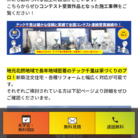
こちらからぜひ
コンテスト受賞作品となった施工事例
をご
覧ください！
地元北摂地域で長年地域密着のテック千里は家づくりのプ
ロ！
新築注文住宅・各種リフォームと幅広く対応が可能で
す。
それぞれご検討されている方は下記ページより詳細をぜひ
ご確認くださいませ。
phone
見学会・
無料見積
通話無料
無料相談