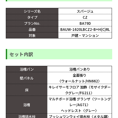
シリーズ名
スパージュ
タイプ
CZ
プランNo.
BA79D
品番
BAUW-1620LBCZ2-B+H(C)RL
対象
戸建・マンション
セット内訳
浴槽パン
浴槽パンあり
全面張り
壁パネル
〈ウォールナット/HN662〉
キレイサーモフロア 加飾〈モザイクダー
床
クグレー/FG211〉
マルチボード浴槽 グランザ〈ツートング
浴槽
レー/AG71〉
ヘッドレスト〈グレー〉
浴槽排水栓
プッシュワンウェイ排水栓〈メタル調〉