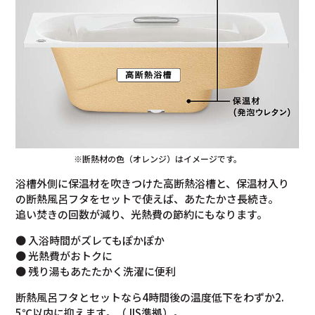
※断熱材の色（オレンジ）はイメージです。
浴槽外側に保温材を吹きつけた高断熱浴槽と、保温材入り
の断熱風呂フタをセットで使えば、あたたかさ長続き。
追い焚きの回数が減り、光熱費の節約にもなります。
● 入浴時間がズレてもぽかぽか
● 光熱費がおトクに
● 残り湯もあたたかく洗濯に便利
断熱風呂フタとセットなら4時間後の温度低下をわずか2.
5℃以内に抑えます。（JIS準拠）。