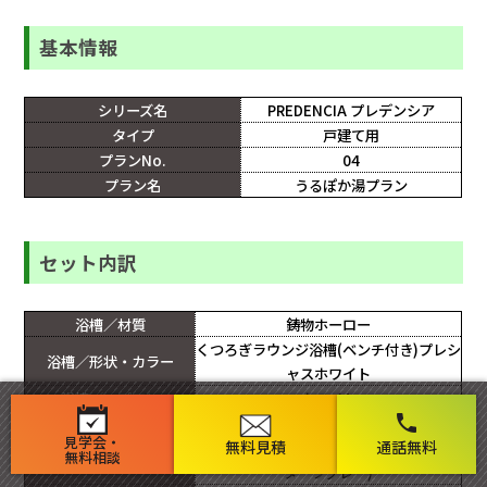
基本情報
シリーズ名
PREDENCIA プレデンシア
タイプ
戸建て用
プランNo.
04
プラン名
うるぽか湯プラン
セット内訳
浴槽／材質
鋳物ホーロー
くつろぎラウンジ浴槽(ベンチ付き)プレシ
浴槽／形状・カラー
ャスホワイト
浴槽／エプロン
ホワイト
phone
浴槽／浴槽ハンドグリップ
1本
見学会・
無料見積
通話無料
キープクリーンフロア ハイクラス(カーム
無料相談
床
ダークグレー)