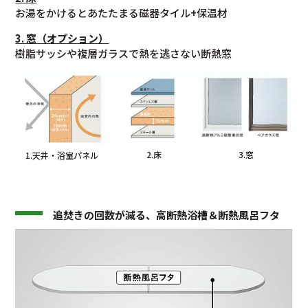
お湯をかけるとあたたまる磁器タイル+保温材
3. 窓（オプション）
樹脂サッシや複層ガラスで熱を逃さない断熱窓
2.床
3.窓
1.天井・浴室パネル
追焚きの回数が減る、高断熱浴槽＆断熱風呂フタ