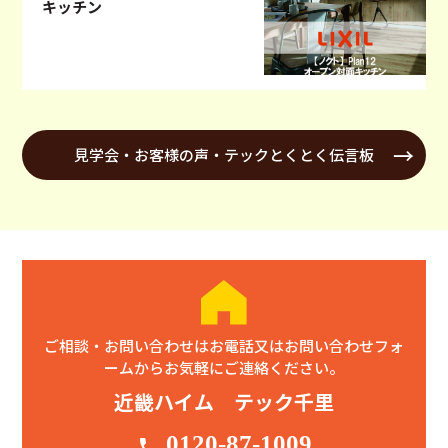
キッチン
見学会・お客様の声・テックとくとく伝言板
ご相談・お問い合わせはお電話又はお問い合わせフォ
ームからお気軽にご連絡ください。
近畿ハイム テック千里
0120-87-1009
phone