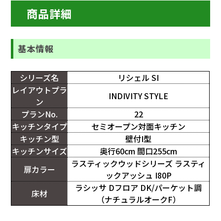
商品詳細
基本情報
シリーズ名
リシェル SI
レイアウトプラ
INDIVITY STYLE
ン
プランNo.
22
キッチンタイプ
セミオープン対面キッチン
キッチン型
壁付I型
キッチンサイズ
奥行60cm 間口255cm
ラスティックウッドシリーズ ラスティ
扉カラー
ックアッシュ I80P
ラシッサ Dフロア DK/パーケット調
床材
（ナチュラルオークF）