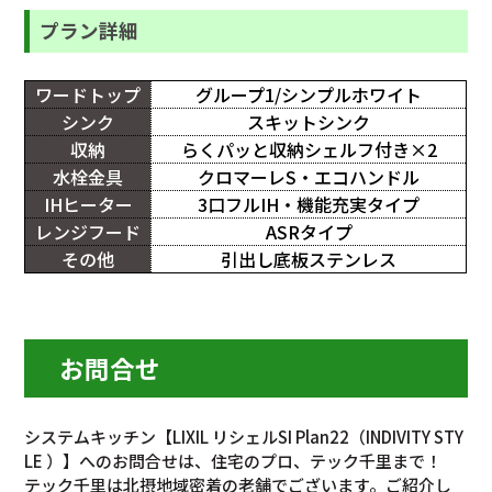
プラン詳細
ワードトップ
グループ1/シンプルホワイト
シンク
スキットシンク
収納
らくパッと収納シェルフ付き×2
水栓金具
クロマーレS・エコハンドル
IHヒーター
3口フルIH・機能充実タイプ
レンジフード
ASRタイプ
その他
引出し底板ステンレス
お問合せ
システムキッチン【LIXIL リシェルSI Plan22（INDIVITY STY
LE ）】へのお問合せは、住宅のプロ、テック千里まで！
テック千里は北摂地域密着の老舗でございます。ご紹介し