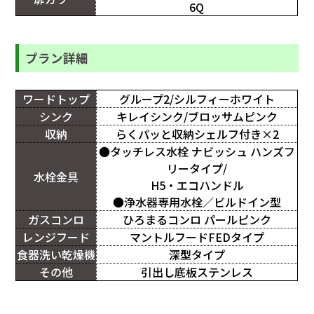
6Q
プラン詳細
ワードトップ
グループ2/シルフィーホワイト
シンク
キレイシンク/ブロッサムピンク
収納
らくパッと収納シェルフ付き×2
●タッチレス水栓 ナビッシュ ハンズフ
リータイプ/
水栓金具
H5・エコハンドル
●浄水器専用水栓／ビルドイン型
ガスコンロ
ひろまるコンロ パールピンク
レンジフード
マントルフードFEDタイプ
食器洗い乾燥機
深型タイプ
その他
引出し底板ステンレス