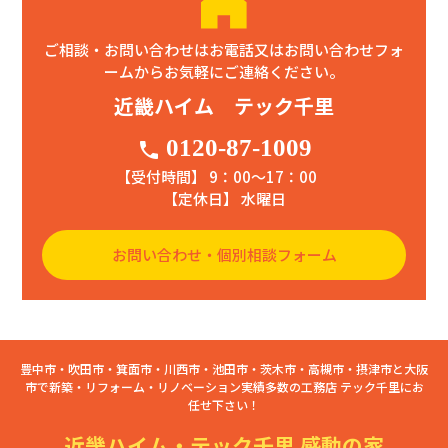
ご相談・お問い合わせはお電話又はお問い合わせフォ
ームからお気軽にご連絡ください。
近畿ハイム テック千里
0120-87-1009
phone
【受付時間】 9：00〜17：00
【定休日】 水曜日
お問い合わせ・個別相談フォーム
豊中市・吹田市・箕面市・川西市・池田市・茨木市・高槻市・摂津市と大阪
市で新築・リフォーム・リノベーション実績多数の工務店 テック千里にお
任せ下さい！
近畿ハイム・テック千里 感動の家