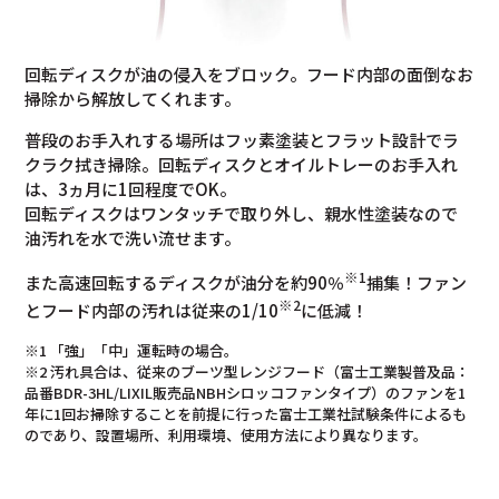
回転ディスクが油の侵入をブロック。フード内部の面倒なお
掃除から解放してくれます。
普段のお手入れする場所はフッ素塗装とフラット設計でラ
クラク拭き掃除。回転ディスクとオイルトレーのお手入れ
は、3ヵ月に1回程度でOK。
回転ディスクはワンタッチで取り外し、親水性塗装なので
油汚れを水で洗い流せます。
※1
また高速回転するディスクが油分を約90％
捕集！ファン
※2
とフード内部の汚れは従来の1/10
に低減！
※1 「強」「中」運転時の場合。
※2 汚れ具合は、従来のブーツ型レンジフード（富士工業製普及品：
品番BDR-3HL/LIXIL販売品NBHシロッコファンタイプ）のファンを1
年に1回お掃除することを前提に行った富士工業社試験条件によるも
のであり、設置場所、利用環境、使用方法により異なります。