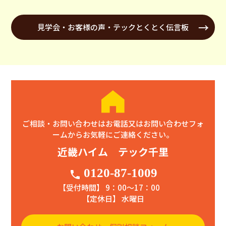
見学会・お客様の声・テックとくとく伝言板
ご相談・お問い合わせはお電話又はお問い合わせフォ
ームからお気軽にご連絡ください。
近畿ハイム テック千里
0120-87-1009
phone
【受付時間】 9：00〜17：00
【定休日】 水曜日