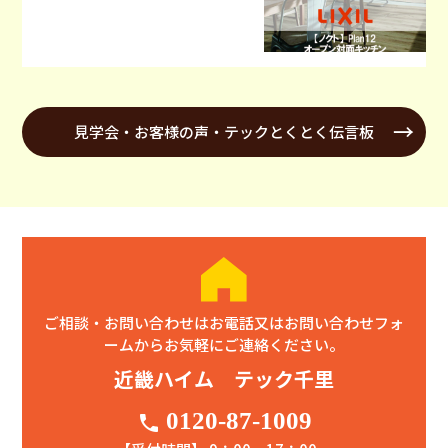
見学会・お客様の声・テックとくとく伝言板
ご相談・お問い合わせはお電話又はお問い合わせフォ
ームからお気軽にご連絡ください。
近畿ハイム テック千里
0120-87-1009
phone