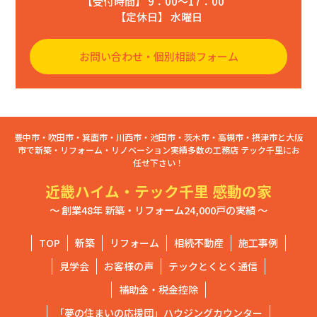
【受付時間】 9：00〜17：00
【定休日】 水曜日
お問い合わせ・個別相談フォーム
豊中市・吹田市・箕面市・川西市・池田市・茨木市・高槻市・摂津市と大阪
市で新築・リフォーム・リノベーション実績多数の工務店 テック千里にお
任せ下さい！
近畿ハイム・テック千里 感動の家
～ 創業48年 新築・リフォーム24,000戸の実績 ～
TOP
新築
リフォーム
相続不動産
施工事例
見学会
お客様の声
テックとくとく通信
補助金・税金控除
「夢の住まいの応援団」ハウジングカウンター