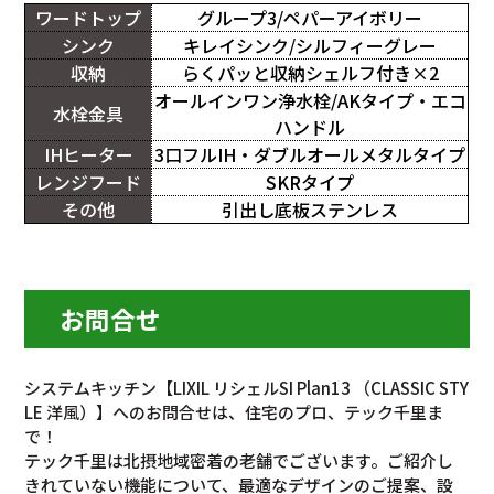
ワードトップ
グループ3/ペパーアイボリー
シンク
キレイシンク/シルフィーグレー
収納
らくパッと収納シェルフ付き×2
オールインワン浄水栓/AKタイプ・エコ
水栓金具
ハンドル
IHヒーター
3口フルIH・ダブルオールメタルタイプ
レンジフード
SKRタイプ
その他
引出し底板ステンレス
お問合せ
システムキッチン【LIXIL リシェルSI Plan13 （CLASSIC STY
LE 洋風）】へのお問合せは、住宅のプロ、テック千里ま
で！
テック千里は北摂地域密着の老舗でございます。ご紹介し
きれていない機能について、最適なデザインのご提案、設