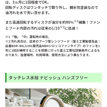
は、3ヵ月に1回程度でOK。
回転ディスクはワンタッチで取り外し、親水性塗装なので
油汚れを水で洗い流せます。
※1
また高速回転するディスクが油分を約90％
捕集！ファン
※2
とフード内部の汚れは従来の1/10
に低減！
※1 「強」「中」運転時の場合。
※2 汚れ具合は、従来のブーツ型レンジフード（富士工業製普及品：
品番BDR-3HL/LIXIL販売品NBHシロッコファンタイプ）のファンを1
年に1回お掃除することを前提に行った富士工業社試験条件によるも
のであり、設置場所、利用環境、使用方法により異なります。
タッチレス水栓 ナビッシュ ハンズフリー