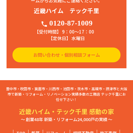
ームからお気軽にご連絡ください。
近畿ハイム テック千里
0120-87-1009
phone
【受付時間】 9：00〜17：00
【定休日】 水曜日
お問い合わせ・個別相談フォーム
豊中市・吹田市・箕面市・川西市・池田市・茨木市・高槻市・摂津市と大阪
市で新築・リフォーム・リノベーション実績多数の工務店 テック千里にお
任せ下さい！
近畿ハイム・テック千里 感動の家
～ 創業48年 新築・リフォーム24,000戸の実績 ～