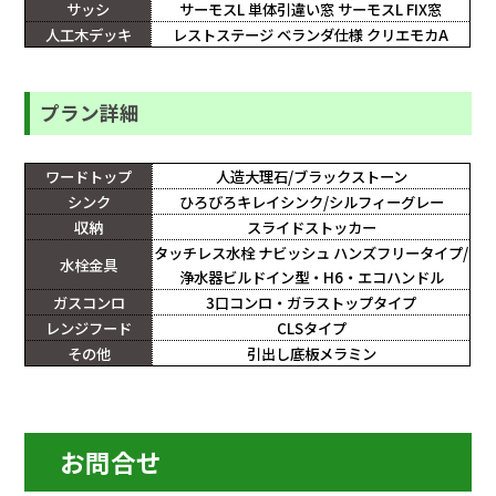
サッシ
サーモスL 単体引違い窓 サーモスL FIX窓
人工木デッキ
レストステージ ベランダ仕様 クリエモカA
プラン詳細
ワードトップ
人造大理石/ブラックストーン
シンク
ひろびろキレイシンク/シルフィーグレー
収納
スライドストッカー
タッチレス水栓 ナビッシュ ハンズフリータイプ/
水栓金具
浄水器ビルドイン型・H6・エコハンドル
ガスコンロ
3口コンロ・ガラストップタイプ
レンジフード
CLSタイプ
その他
引出し底板メラミン
お問合せ