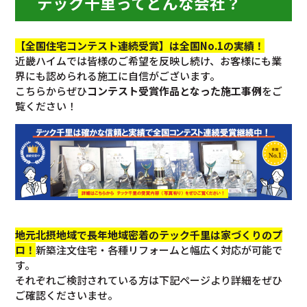
テック千里ってどんな会社？
【全国住宅コンテスト連続受賞】は全国No.1の実績！
近畿ハイムでは皆様のご希望を反映し続け、お客様にも業
界にも認められる施工に自信がございます。
こちらからぜひ
コンテスト受賞作品となった施工事例
をご
覧ください！
地元北摂地域で長年地域密着のテック千里は家づくりのプ
ロ！
新築注文住宅・各種リフォームと幅広く対応が可能で
す。
それぞれご検討されている方は下記ページより詳細をぜひ
ご確認くださいませ。