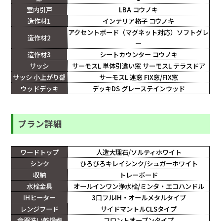
室内引戸
LBA コウノキ
造作材1
インテリア格子 コウノキ
アクセントボード（マグネット対応）ソフトグレ
造作材2
ー
造作材3
シートカウンター コウノキ
サッシ
サーモスL 単体引違い窓 サーモスL テラスドア
サッシ 小上がり部
サーモスL 連窓 FIX窓/FIX窓
ウッドデッキ
デッキDS グレーステインウッド
プラン詳細
ワードトップ
人造大理石/ソルティホワイト
シンク
ひろびろキレイシンク/シュガーホワイト
収納
トレーボード
水栓金具
オールインワン浄水栓/ミンタ・エコハンドル
IHヒーター
3口フルIH・オールメタルタイプ
レンジフード
サイドマントルCLSタイプ
食器洗い乾燥機
フロントオープンタイプ