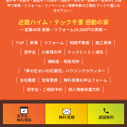
豊中市・吹田市・箕面市・川西市・池田市・茨木市・高槻市・摂津市と大阪
市で新築・リフォーム・リノベーション実績多数の工務店 テック千里にお
任せ下さい！
近畿ハイム・テック千里 感動の家
～ 創業48年 新築・リフォーム24,000戸の実績 ～
TOP
新築
リフォーム
相続不動産
施工事例
見学会
お客様の声
テックとくとく通信
補助金・税金控除
「夢の住まいの応援団」ハウジングカウンター
会社概要
受賞実績
無料見積お申込フォーム
見学会・ご相談予約
個人情報保護方針
Copyright ⓒ2020 TEC SENRI. All Rights Reserved.
phone
見学会・
無料見積
通話無料
無料相談