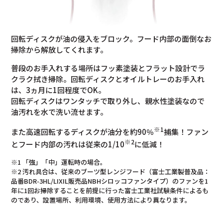
回転ディスクが油の侵入をブロック。フード内部の面倒なお
掃除から解放してくれます。
普段のお手入れする場所はフッ素塗装とフラット設計でラ
クラク拭き掃除。回転ディスクとオイルトレーのお手入れ
は、3ヵ月に1回程度でOK。
回転ディスクはワンタッチで取り外し、親水性塗装なので
油汚れを水で洗い流せます。
※1
また高速回転するディスクが油分を約90％
捕集！ファン
※2
とフード内部の汚れは従来の1/10
に低減！
※1 「強」「中」運転時の場合。
※2 汚れ具合は、従来のブーツ型レンジフード（富士工業製普及品：
品番BDR-3HL/LIXIL販売品NBHシロッコファンタイプ）のファンを1
年に1回お掃除することを前提に行った富士工業社試験条件によるも
のであり、設置場所、利用環境、使用方法により異なります。