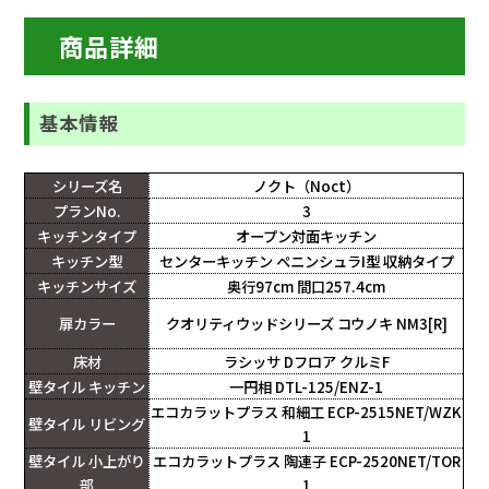
商品詳細
基本情報
シリーズ名
ノクト（Noct）
プランNo.
3
キッチンタイプ
オープン対面キッチン
キッチン型
センターキッチン ペニンシュラI型 収納タイプ
キッチンサイズ
奥行97cm 間口257.4cm
扉カラー
クオリティウッドシリーズ コウノキ NM3[R]
床材
ラシッサ Dフロア クルミF
壁タイル キッチン
一円相 DTL-125/ENZ-1
エコカラットプラス 和細工 ECP-2515NET/WZK
壁タイル リビング
1
壁タイル 小上がり
エコカラットプラス 陶連子 ECP-2520NET/TOR
部
1