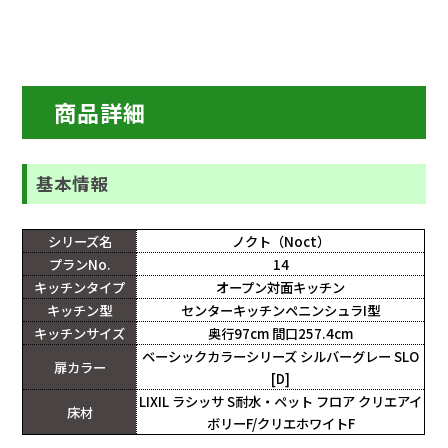
商品詳細
基本情報
シリーズ名
ノクト（Noct）
プランNo.
14
キッチンタイプ
オープン対面キッチン
キッチン型
センターキッチンペニンシュラI型
キッチンサイズ
奥行97cm 間口257.4cm
ベーシックカラーシリーズ シルバーグレー SLO
扉カラー
[D]
LIXIL ラシッサ S耐水・ペット フロア クリエアイ
床材
ボリーF/クリエホワイトF