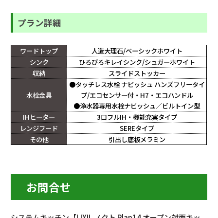
プラン詳細
ワードトップ
人造大理石/ベーシックホワイト
シンク
ひろびろキレイシンク/シュガーホワイト
収納
スライドストッカー
●タッチレス水栓 ナビッシュ ハンズフリータイ
水栓金具
プ/エコセンサー付・H7・エコハンドル
●浄水器専用水栓ナビッシュ／ビルトイン型
IHヒーター
3口フルIH・機能充実タイプ
レンジフード
SEREタイプ
その他
引出し底板メラミン
お問合せ
システムキッチン【LIXIL ノクト Plan14 オープン対面キッ