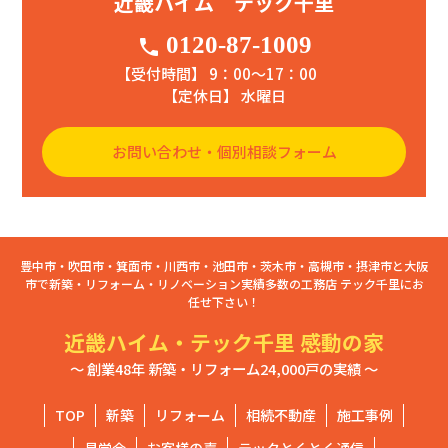
近畿ハイム テック千里
0120-87-1009
phone
【受付時間】 9：00〜17：00
【定休日】 水曜日
お問い合わせ・個別相談フォーム
豊中市・吹田市・箕面市・川西市・池田市・茨木市・高槻市・摂津市と大阪
市で新築・リフォーム・リノベーション実績多数の工務店 テック千里にお
任せ下さい！
近畿ハイム・テック千里 感動の家
～ 創業48年 新築・リフォーム24,000戸の実績 ～
TOP
新築
リフォーム
相続不動産
施工事例
見学会
お客様の声
テックとくとく通信