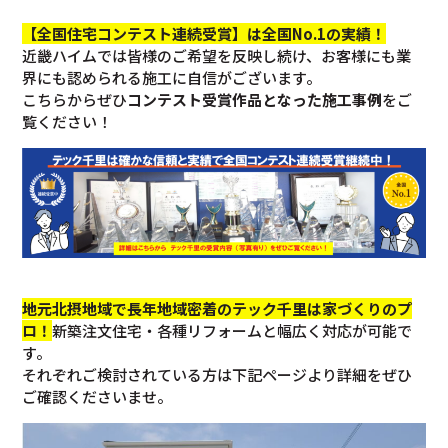
【全国住宅コンテスト連続受賞】は全国No.1の実績！
近畿ハイムでは皆様のご希望を反映し続け、お客様にも業
界にも認められる施工に自信がございます。
こちらからぜひ
コンテスト受賞作品となった施工事例
をご
覧ください！
地元北摂地域で長年地域密着のテック千里は家づくりのプ
ロ！
新築注文住宅・各種リフォームと幅広く対応が可能で
す。
それぞれご検討されている方は下記ページより詳細をぜひ
ご確認くださいませ。