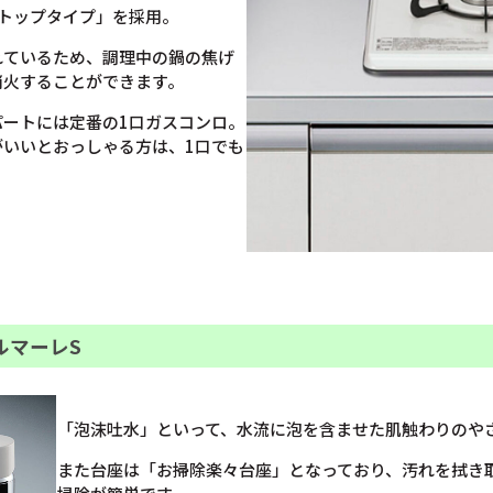
トップタイプ」を採用。
れているため、調理中の鍋の焦げ
消火することができます。
パートには定番の1口ガスコンロ。
がいいとおっしゃる方は、1口でも
ルマーレS
「泡沫吐水」といって、水流に泡を含ませた肌触わりのや
また台座は「お掃除楽々台座」となっており、汚れを拭き