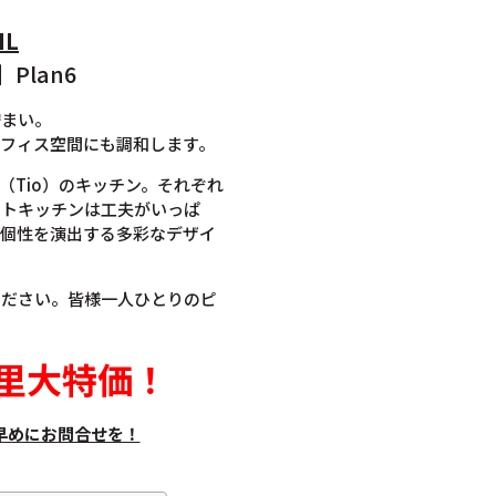
IL
Plan6
佇まい。
フィス空間にも調和します。
（Tio）のキッチン。それぞれ
クトキッチンは工夫がいっぱ
、個性を演出する多彩なデザイ
ください。皆様一人ひとりのピ
里大特価
！
早めにお問合せを！