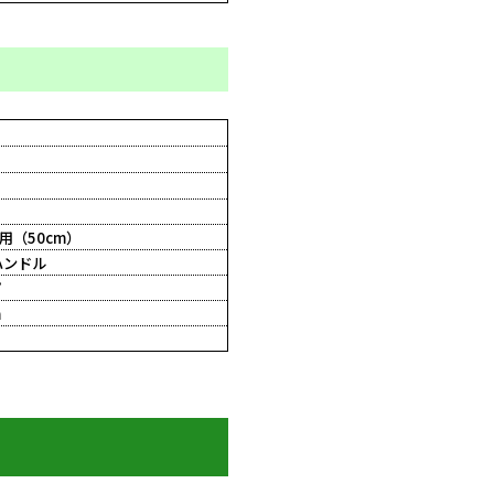
（50cm）
ハンドル
プ
m