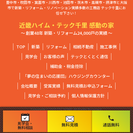
豊中市・吹田市・箕面市・川西市・池田市・茨木市・高槻市・摂津市と大阪
市で新築・リフォーム・リノベーション実績多数の工務店 テック千里にお
任せ下さい！
近畿ハイム・テック千里 感動の家
～ 創業48年 新築・リフォーム24,000戸の実績 ～
TOP
新築
リフォーム
相続不動産
施工事例
見学会
お客様の声
テックとくとく通信
補助金・税金控除
「夢の住まいの応援団」ハウジングカウンター
会社概要
受賞実績
無料見積お申込フォーム
見学会・ご相談予約
個人情報保護方針
Copyright ⓒ2020 TEC SENRI. All Rights Reserved.
phone
見学会・
無料見積
通話無料
無料相談