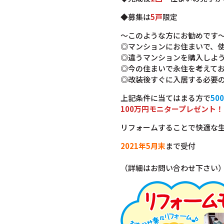
◆募集は
5戸
限定
～このような方にお勧めです
◎マンションにお住まいで、
◎違うマンションを購入しよ
◎今の住まいで永住を考えて
◎改装後すぐに入居する必要
上記条件に当てはまる方で
50
100万円モニタープレゼント！
リフォームすることで快適な
2021年5月末
まで受付
（詳細はお問い合わせ下さい