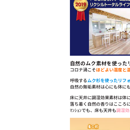
自然のムク素材を使った
コロナ渦こそ
ほどよい湿度と
呼吸する
ムク杉を使ったリフ
自然の無垢素材は心にも体に
床に天井に調湿効果素材は体
落ち着く自然の香りはこころ
ﾏﾝｼｮﾝでも、床も天井も
調湿効