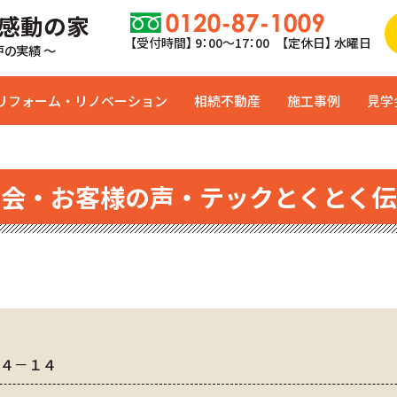
 感動の家
【受付時間】 9：00〜17：00 【定休日】 水曜日
0戸の実績 ～
リフォーム・リノベーション
相続不動産
施工事例
見学
学会・お客様の声・テックとくとく伝
１４－１４