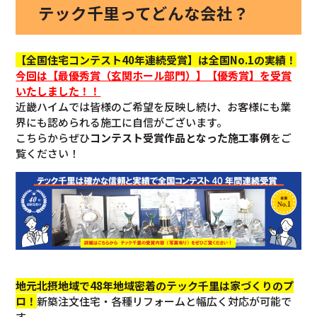
テック千里ってどんな会社？
【全国住宅コンテスト40年連続受賞】は全国No.1の実績！
今回
は【最優秀賞（玄関ホール部門）】【優秀賞】を
受賞
いたしました！！
近畿ハイムでは皆様のご希望を反映し続け、お客様にも業
界にも認められる施工に自信がございます。
こちらからぜひ
コンテスト受賞作品となった施工事例
をご
覧ください！
地元北摂地域で48年地域密着のテック千里は家づくりのプ
ロ！
新築注文住宅・各種リフォームと幅広く対応が可能で
す。