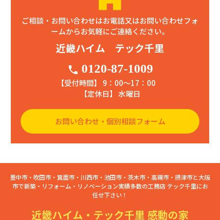
ご相談・お問い合わせはお電話又はお問い合わせフォ
ームからお気軽にご連絡ください。
近畿ハイム テック千里
0120-87-1009
phone
【受付時間】 9：00〜17：00
【定休日】 水曜日
お問い合わせ・個別相談フォーム
豊中市・吹田市・箕面市・川西市・池田市・茨木市・高槻市・摂津市と大阪
市で新築・リフォーム・リノベーション実績多数の工務店 テック千里にお
任せ下さい！
近畿ハイム・テック千里 感動の家