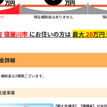
ク！
現在補助金はありません
現
府
寝屋川市
にお住いの
方
は
最大
20
万円
助金詳細
補助金は2種類ございます。
支援事業
【国土交通法】【環境省】
が共