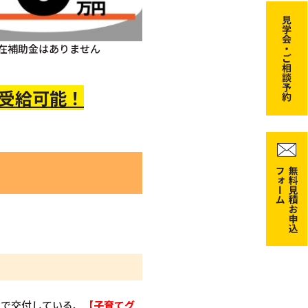
在補助金はありません
 受給可能！
同で交付している、
【子育てグ