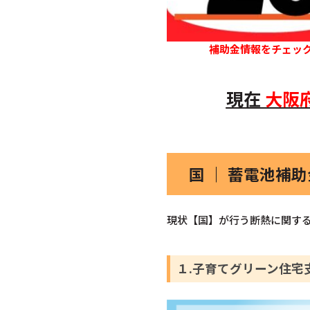
補助金情報をチェッ
現在
大阪
国 ｜ 蓄電池補
現状【国】が行う断熱に関する
１.子育てグリーン住宅