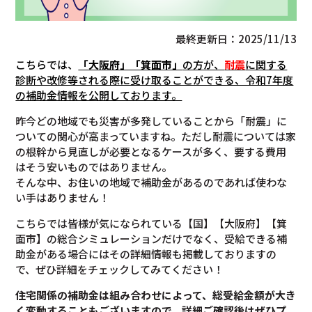
最終更新日：2025/11/13
こちらでは、
「大阪府」「箕面市」
の方が、
耐震
に関する
診断や改修等される際に受け取ることができる、令和7年度
の補助金情報を公開しております。
昨今どの地域でも災害が多発していることから「耐震」に
ついての関心が高まっていますね。ただし耐震については家
の根幹から見直しが必要となるケースが多く、要する費用
はそう安いものではありません。
そんな中、お住いの地域で補助金があるのであれば使わな
い手はありません！
こちらでは皆様が気になられている【国】【大阪府】【箕
面市】の総合シミュレーションだけでなく、受給できる補
助金がある場合にはその詳細情報も掲載しておりますの
で、ぜひ詳細をチェックしてみてください！
住宅関係の補助金は組み合わせによって、総受給金額が大き
く変動することもございますので、
詳細ご確認後は
ぜひプ