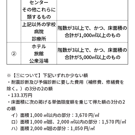
センター
その他これらに
類するもの
上記以外の学校
階数が3以上で、かつ、床面積の
病院
合計が1,000㎡以上のもの
診療所
ホテル
階数が3以上で、かつ、床面積の
②
旅館
合計が5,000㎡以上のもの
公衆浴場
※【①について】下記いずれか少ない額
・耐震診断及び予備診断に要した費用（補修費、修繕費を
除く。）の3分の2の額
・133.3万円
・床面積に次の掲げる単価限度額を乗じて得た額の3分の2
の額
イ）面積 1,000 ㎡以内の部分：3,670 円/㎡
ロ）面積 1,000 ㎡超、2,000 ㎡以内の部分：1,570 円/㎡
ハ）面積 2,000 ㎡超の部分：1,050 円/㎡