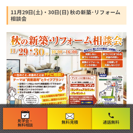
11月29日(土)・30日(日) 秋の新築･リフォーム
相談会
現在新築やリフォームなどお考えの方、住宅のプロ「テッ
phone
見学会・
ク千里」が【秋の新築･リフォーム相談会】を実施いたしま
無料見積
通話無料
無料相談
す！