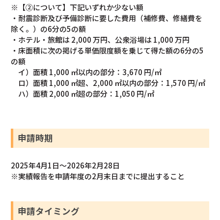
※【②について】下記いずれか少ない額
・耐震診断及び予備診断に要した費用（補修費、修繕費を
除く。）の6分の5の額
・ホテル・旅館は 2,000 万円、公衆浴場は 1,000 万円
・床面積に次の掲げる単価限度額を乗じて得た額の6分の5
の額
イ）面積 1,000 ㎡以内の部分：3,670 円/㎡
ロ）面積 1,000 ㎡超、2,000 ㎡以内の部分：1,570 円/㎡
ハ）面積 2,000 ㎡超の部分：1,050 円/㎡
申請時期
2025年4月1日～2026年2月28日
※実績報告を申請年度の2月末日までに提出すること
申請タイミング