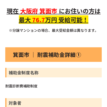
現在
大阪府
箕面市
にお住いの方
は
最大
76.7
万円 受給可能！
※分譲マンションの場合、最大受給金額は異なります。
箕面市 ｜ 耐震補助金詳細①
補助金制度名称
耐震診断費補助制度
対象者