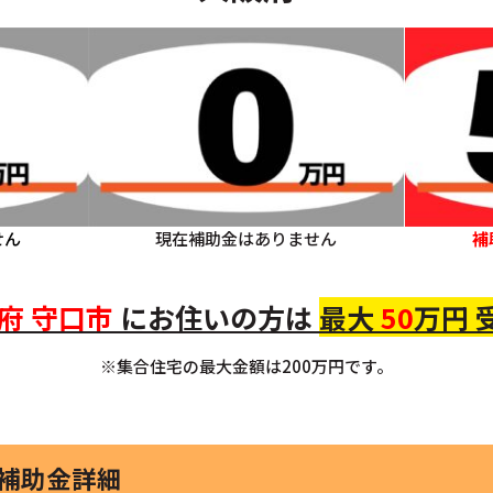
せん
現在補助金はありません
補
府
守口市
にお住いの方
は
最大
50
万円 
※集合住宅の最大金額は200万円です。
家補助金詳細