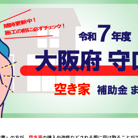
口市
」
の方が、
空き家
の購入や改修などされる際に受け取ることが