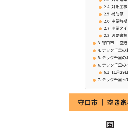
対象工事
補助額
申請時期
申請タイ
必要書類
守口市 ｜ 空
テック千里の
テック千里の
テック千里の
11月29
テック千里っ
守口市 ｜ 空き
国