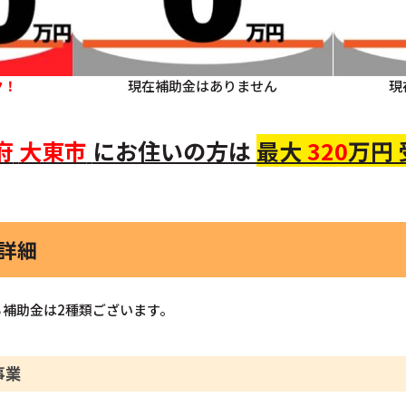
ク！
現在補助金はありません
現
府
大東市
にお住いの方
は
最大
320
万円
金詳細
補助金は2種類ございます。
事業