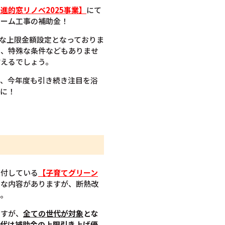
進的窓リノベ2025事業】
にて
ォーム工事の補助金！
額な上限金額設定となっておりま
く、特殊な条件などもありませ
言えるでしょう。
り、今年度も引き続き注目を浴
めに！
交付している
【子育てグリーン
ろな内容がありますが、断熱改
す。
ますが、
全ての世代が対象
とな
世代は補助金の上限引き上げ優