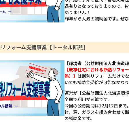
遇有りとなっております
ので、皆
ありません！
昨年から人気の補助金です。ぜ
熱リフォーム支援事業【トータル断熱】
【環境省（公益財団法人北海道
【既存住宅における断熱リフォ
熱）】
は断熱リフォームだけで
いても補助金受給が可能なかなり
運営が【公益財団法人北海道環
全国で利用が可能です。
今回の公募期間は12月12日ま
材、窓、ガラスを組み合わせて
の補助金です。