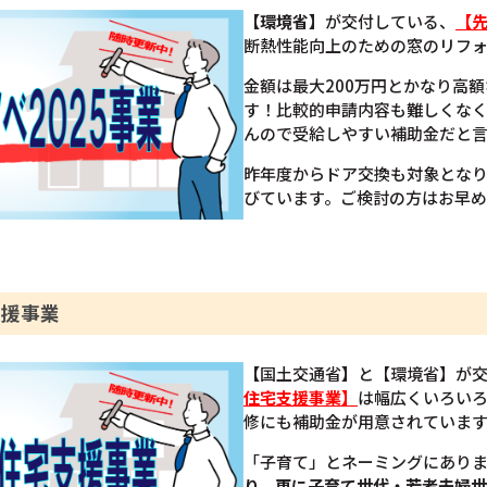
【環境省】
が交付している、
【先
断熱性能向上のための窓のリフ
金額は最大200万円とかなり高
す！比較的申請内容も難しくな
んので受給しやすい補助金だと
昨年度からドア交換も対象とな
びています。ご検討の方はお早
支援事業
【
国土交通省
】
と【環境省】が
住宅支援事業】
は幅広くいろい
修にも補助金が用意されていま
「子育て」とネーミングにあり
り、更に子育て世代・若者夫婦