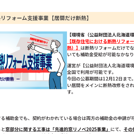
熱リフォーム支援事業【居間だけ断熱】
【環境省（公益財団法人北海道
【既存住宅における断熱リフォ
熱）】
は断熱リフォームだけで
いても補助金受給が可能なかなり
運営が【公益財団法人北海道環
全国で利用が可能です。
今回の公募期間は12月12日ま
い居間をメインに断熱改修をさ
す。
する補助金でも、契約がわかれている場合は両方の補助金の申請が
ると
窓部分に関する工事は「先進的窓リノベ2025事業」
にて、
その