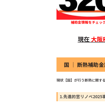
補助金情報をチェッ
現在
大阪
国 ｜ 断熱補助
現状【国】が行う断熱に関する
1.先進的窓リノベ2025