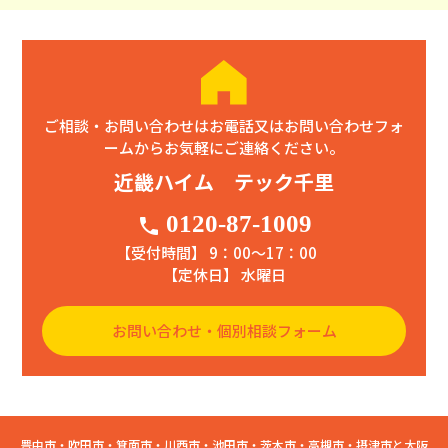
ご相談・お問い合わせはお電話又はお問い合わせフォ
ームからお気軽にご連絡ください。
近畿ハイム テック千里
0120-87-1009
phone
【受付時間】 9：00〜17：00
【定休日】 水曜日
お問い合わせ・個別相談フォーム
豊中市・吹田市・箕面市・川西市・池田市・茨木市・高槻市・摂津市と大阪