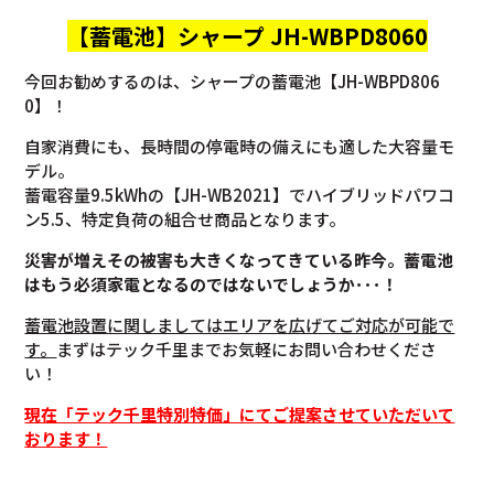
【蓄電池】
シャープ JH-WBPD8060
今回お勧めするのは、シャープの蓄電池【JH-WBPD806
0】！
自家消費にも、長時間の停電時の備えにも適した大容量モ
デル。
蓄電容量9.5kWhの【JH-WB2021】でハイブリッドパワコ
ン5.5、特定負荷の組合せ商品となります。
災害が増えその被害も大きくなってきている昨今。蓄電池
はもう必須家電となるのではないでしょうか･･･！
蓄電池設置に関しましてはエリアを広げてご対応が可能で
す。
まずはテック千里までお気軽にお問い合わせくださ
い！
現在「テック千里特別特価」にてご提案させていただいて
おります！