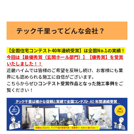
テック千里ってどんな会社？
【全国住宅コンテスト40年連続受賞】は全国No.1の実績！
今回
は【最優秀賞（玄関ホール部門）】【優秀賞】を
受賞
いたしました！！
近畿ハイムでは皆様のご希望を反映し続け、お客様にも業
界にも認められる施工に自信がございます。
こちらからぜひ
コンテスト受賞作品となった施工事例
をご
覧ください！