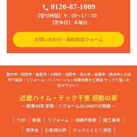
0120-87-1009
phone
【受付時間】 9：00〜17：00
【定休日】 水曜日
お問い合わせ・個別相談フォーム
豊中市・吹田市・箕面市・川西市・池田市・茨木市・高槻市・摂津市と大阪
市で新築・リフォーム・リノベーション実績多数の工務店 テック千里にお
任せ下さい！
近畿ハイム・テック千里 感動の家
～ 創業48年 新築・リフォーム24,000戸の実績 ～
TOP
新築
リフォーム
相続不動産
施工事例
見学会
お客様の声
テックとくとく通信