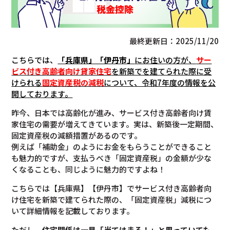
最終更新日：2025/11/20
こちらでは、
「兵庫県」「
伊丹市
」
にお住いの方が、
サー
ビス付き高齢者向け貸家住宅
を新築でを建てられた際に受
けられる
固定資産税の減税
について
、令和7年度の情報を公
開しております。
昨今、日本では高齢化が進み、サービス付き高齢者向け賃
家住宅の需要が増えてきています。実は、新築後一定期間、
固定資産税の減額措置があるのです。
例えば「補助金」のようにお金をもらうことができること
も魅力的ですが、支払うべき「固定資産税」の金額が少な
くなることも、同じように魅力的ですよね！
こちらでは【兵庫県】【伊丹市】でサービス付き高齢者向
け住宅を新築で建てられた際の、「固定資産税」減税につ
いて詳細情報を記載しております。
ただし、
住宅関係は一見「当てはまる！」と思っていても、