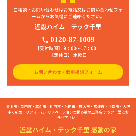
ご相談・お問い合わせはお電話又はお問い合わせフォ
ームからお気軽にご連絡ください。
近畿ハイム テック千里
0120-87-1009
phone
【受付時間】 9：00〜17：00
【定休日】 水曜日
お問い合わせ・個別相談フォーム
豊中市・吹田市・箕面市・川西市・池田市・茨木市・高槻市・摂津市と大阪
市で新築・リフォーム・リノベーション実績多数の工務店 テック千里にお
任せ下さい！
近畿ハイム・テック千里 感動の家