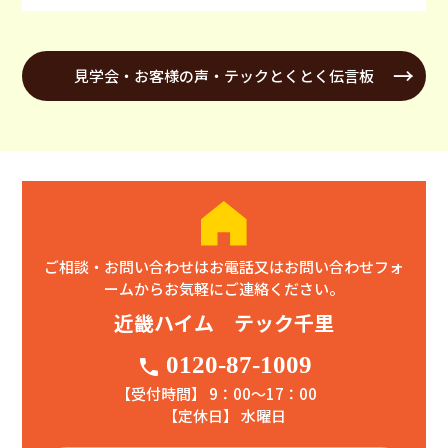
見学会・お客様の声・テックとくとく伝言板
ご相談・お問い合わせはお電話又はお問い合わせフォ
ームからお気軽にご連絡ください。
近畿ハイム テック千里
0120-87-1009
phone
【受付時間】 9：00〜17：00
【定休日】 水曜日