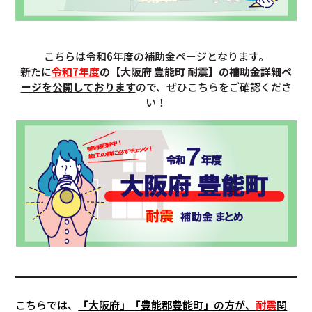
こちらは令和6年度の補助金ページとなります。
新たに
令和7年度
の
【
大阪府 豊能町 耐震
】の補助金詳細ペ
ージを公開しております
ので、ぜひこちらをご確認くださ
い！
こちらでは、
「大阪府」「豊能郡豊能町」
の方が、
耐震
関