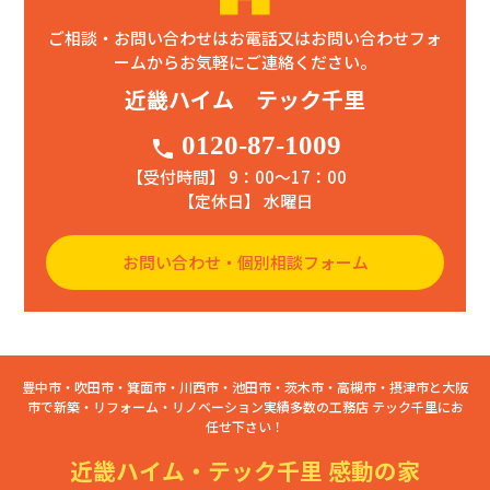
ご相談・お問い合わせはお電話又はお問い合わせフォ
ームからお気軽にご連絡ください。
近畿ハイム テック千里
0120-87-1009
phone
【受付時間】 9：00〜17：00
【定休日】 水曜日
お問い合わせ・個別相談フォーム
豊中市・吹田市・箕面市・川西市・池田市・茨木市・高槻市・摂津市と大阪
市で新築・リフォーム・リノベーション実績多数の工務店 テック千里にお
任せ下さい！
近畿ハイム・テック千里 感動の家