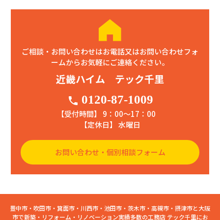
ご相談・お問い合わせはお電話又はお問い合わせフォ
ームからお気軽にご連絡ください。
近畿ハイム テック千里
0120-87-1009
phone
【受付時間】 9：00〜17：00
【定休日】 水曜日
お問い合わせ・個別相談フォーム
豊中市・吹田市・箕面市・川西市・池田市・茨木市・高槻市・摂津市と大阪
市で新築・リフォーム・リノベーション実績多数の工務店 テック千里にお