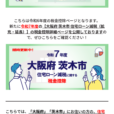
こちらは令和6年度の税金控除ページとなります。
新たに
令和7年度
の
【大阪府 茨木市 住宅ローン減税（拡
充・延長）】の税金控除詳細ページを公開しております
の
で、ぜひこちらをご確認ください！
こちらでは、
「大阪府」「茨木市」
にお住いの方の、
住宅