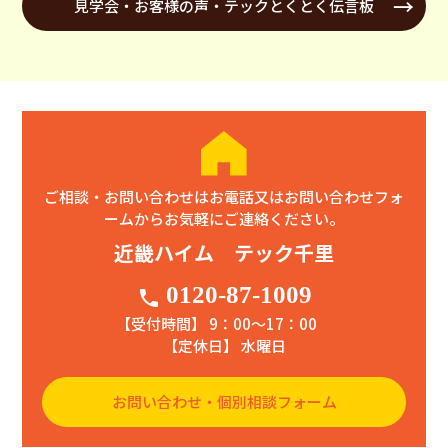
見学会・お客様の声・テックとくとく伝言板
ご相談・お問い合わせはお電話又はお問い合わせフォ
ームからお気軽にご連絡ください。
近畿ハイム テック千里
0120-87-1009
phone
【受付時間】 9：00〜17：00
【定休日】 水曜日
お問い合わせ・個別相談フォーム