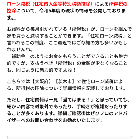
ローン減税
（
住宅借入金等特別税額控除
）
による
所得税の
控除
について
、令和6年度の現状の情報を公開しておりま
す。
お給料から毎月引かれている「所得税」が、ローンを組んで
家を買うと減税することができます。「住宅ローン減税」と
言われるこの制度、ここ最近ではご存知の方も多いかもし
れませんね。
「補助金」のようにお金をもらうことができることも魅力
的ですが、支払うべき「所得税」の金額が少なくなること
も、同じように魅力的ですよね！
こちらでは【大阪府】【茨木市】で住宅ローン減税によ
る、所得税の控除について詳細情報を記載しております。
ただし、
住宅関係は一見「当てはまる！」と思っていても、
細かい内容で対象外であったり、手続きが複雑だったりす
ることが多くあります。
詳細ご確認後は
ぜひプロのアドバ
イザーへのお問い合わせをお勧めいたします。