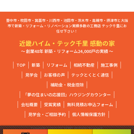
豊中市・吹田市・箕面市・川西市・池田市・茨木市・高槻市・摂津市と大阪
市で新築・リフォーム・リノベーション実績多数の工務店 テック千里にお
任せ下さい！
近畿ハイム・テック千里 感動の家
～ 創業48年 新築・リフォーム24,000戸の実績 ～
TOP
新築
リフォーム
相続不動産
施工事例
見学会
お客様の声
テックとくとく通信
補助金・税金控除
「夢の住まいの応援団」ハウジングカウンター
会社概要
受賞実績
無料見積お申込フォーム
見学会・ご相談予約
個人情報保護方針
Copyright ⓒ2020 TEC SENRI. All Rights Reserved.