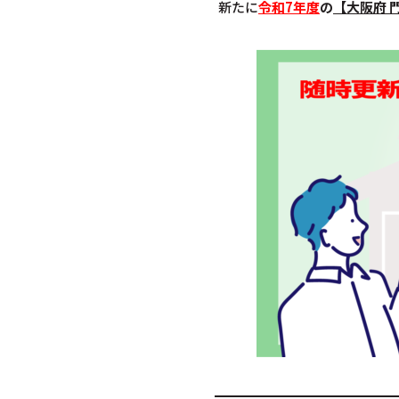
新たに
令和7年度
の
【大阪府 