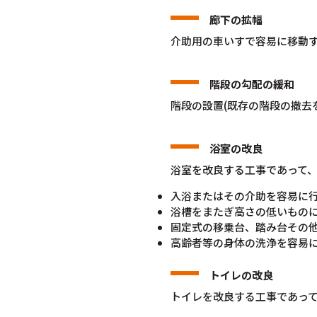
廊下の拡幅
介助用の車いすで容易に移動
階段の勾配の緩和
階段の設置(既存の階段の撤去
浴室の改良
浴室を改良する工事であって
入浴またはその介助を容易に
浴槽をまたぎ高さの低いもの
固定式の移乗台、踏み台その
高齢者等の身体の洗浄を容易
トイレの改良
トイレを改良する工事であっ