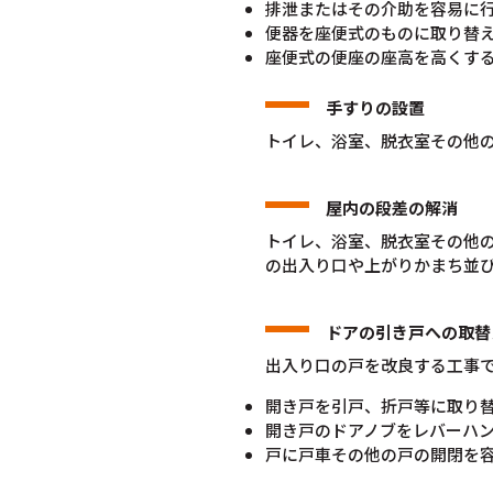
排泄またはその介助を容易に
便器を座便式のものに取り替
座便式の便座の座高を高くす
手すりの設置
トイレ、浴室、脱衣室その他
屋内の段差の解消
トイレ、浴室、脱衣室その他
の出入り口や上がりかまち並び
ドアの引き戸への取替
出入り口の戸を改良する工事
開き戸を引戸、折戸等に取り
開き戸のドアノブをレバーハ
戸に戸車その他の戸の開閉を