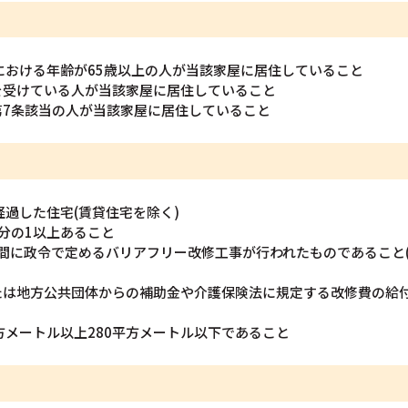
における年齢が65歳以上の人が当該家屋に居住していること
を受けている人が当該家屋に居住していること
第7条該当の人が当該家屋に居住していること
経過した住宅(賃貸住宅を除く)
分の1以上あること
までの間に政令で定めるバリアフリー改修工事が行われたものであるこ
たは地方公共団体からの補助金や介護保険法に規定する改修費の給
方メートル以上280平方メートル以下であること