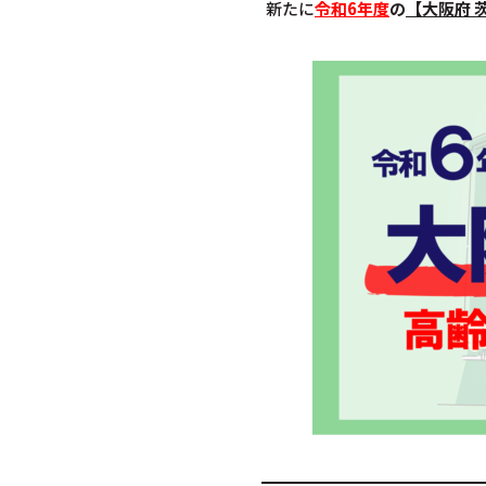
新たに
令和6年度
の
【大阪府 