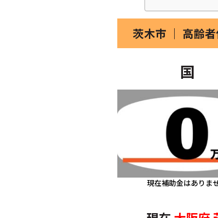
茨木市 ｜ 高齢
国
現在補助金はありま
現在
大阪府