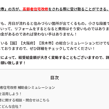
木市
」
の方が、
高齢者住宅改修
をされる際に受け取ることができる
でも、月日が流れると住みづらい箇所が出てくるもの。小さな段差
といって、リフォームをするとなると費用はそう安いものではあり
助金があるのであれば使わない手はありません！
ている【国】【大阪府】【茨木市】の総合シミュレーションだけで
しておりますので、ぜひ詳細をチェックしてみてください！
せによって、総受給金額が大きく変動することもございますので、
お願い致します！
目次
齢者住宅改修 補助金シミュレーション
を活用しよう！
修に関する相談・問合せはこちら
てどんな会社？