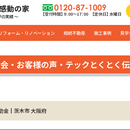
 感動の家
【受付時間】 9：00〜17：00 【定休日】 水曜日
0戸の実績 ～
リフォーム・リノベーション
相続不動産
施工事例
見学
学会・お客様の声・テックとくとく伝
助金┃茨木市 大阪府