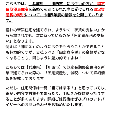
こちらでは、
「兵庫県」「
川西市
」
にお住いの方が、
認定
長期優良住宅
を新築でを建てられた際に受けられる
固定資
産税の減税
について
、令和5年度の情報を公開しておりま
す。
憧れの新築住宅を建てられ、ようやく「家賃の支払い」か
ら解放されても、次に待っているのが「固定資産税の支払
い」となります。
例えば「補助金」のようにお金をもらうことができること
も魅力的ですが、支払うべき「固定資産税」の金額が少な
くなることも、同じように魅力的ですよね！
こちらでは【兵庫県】【川西市】で認定長期優良住宅を新
築で建てられた際の、「固定資産税」減税について詳細情
報を記載しております。
ただし、
住宅関係は一見「当てはまる！」と思っていても、
細かい内容で対象外であったり、手続きが複雑だったりす
ることが多くあります。
詳細ご確認後は
ぜひプロのアドバ
イザーへのお問い合わせをお勧めいたします。