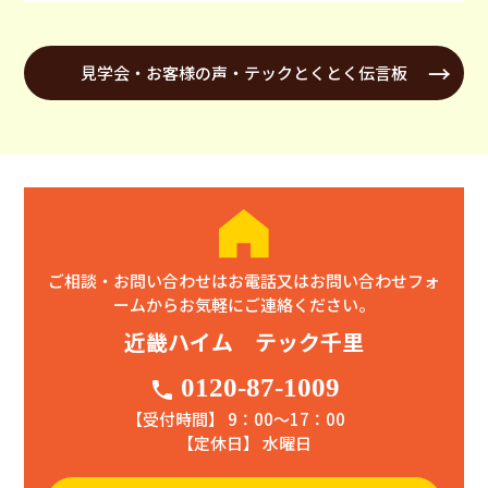
見学会・お客様の声・テックとくとく伝言板
ご相談・お問い合わせはお電話又はお問い合わせフォ
ームからお気軽にご連絡ください。
近畿ハイム テック千里
0120-87-1009
phone
【受付時間】 9：00〜17：00
【定休日】 水曜日