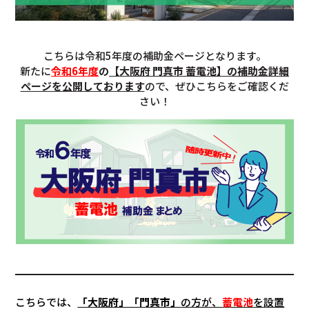
こちらは令和5年度の補助金ページとなります。
新たに
令和6年度
の
【大阪府 門真市 蓄電池】の補助金詳細
ページを公開しております
ので、ぜひこちらをご確認くだ
さい！
こちらでは、
「大阪府」「門真市」
の方が、
蓄電池
を設置