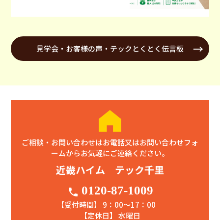
見学会・お客様の声・テックとくとく伝言板
ご相談・お問い合わせはお電話又はお問い合わせフォ
ームからお気軽にご連絡ください。
近畿ハイム テック千里
0120-87-1009
phone
【受付時間】 9：00〜17：00
【定休日】 水曜日