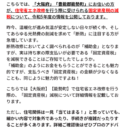
こちらでは、
「大阪府」「
豊能郡能勢町
」
にお住いの方
が、
住宅省エネ改修
を行う際に受けられる
固定資産税の減
税
について
、令和5年度の情報を公開しております。
昨今、温暖化が進み気温が安定しない日々が続く中、そし
てあらゆる光熱費の削減を求めて「断熱」に注目する方が
急増しています。
断熱改修においてよく調べられるのが「補助金」となりま
すが、実は持ち家の際支払いが必要である「固定資産税」
を減税できることはご存知でしたでしょうか。
「補助金」のようにお金をもらうことができることも魅力
的ですが、支払うべき「固定資産税」の金額が少なくなる
ことも、同じように魅力的ですよね！
こちらでは【大阪府】【能勢町】で住宅省エネ改修を行う
際の、「固定資産税」減税について詳細情報を記載してお
ります。
ただし、
住宅関係は一見「当てはまる！」と思っていても、
細かい内容で対象外であったり、手続きが複雑だったりす
ることが多くあります。
詳細ご確認後は
ぜひプロのアドバ