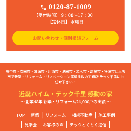
0120-87-1009
phone
【受付時間】 9：00〜17：00
【定休日】 水曜日
お問い合わせ・個別相談フォーム
豊中市・吹田市・箕面市・川西市・池田市・茨木市・高槻市・摂津市と大阪
市で新築・リフォーム・リノベーション実績多数の工務店 テック千里にお
任せ下さい！
近畿ハイム・テック千里 感動の家
～ 創業48年 新築・リフォーム24,000戸の実績 ～
TOP
新築
リフォーム
相続不動産
施工事例
見学会
お客様の声
テックとくとく通信