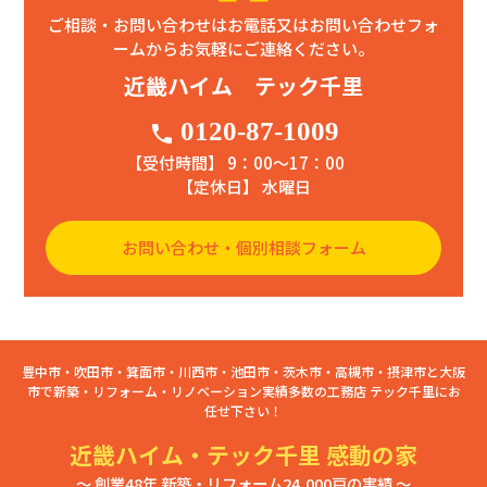
ご相談・お問い合わせはお電話又はお問い合わせフォ
ームからお気軽にご連絡ください。
近畿ハイム テック千里
0120-87-1009
phone
【受付時間】 9：00〜17：00
【定休日】 水曜日
お問い合わせ・個別相談フォーム
豊中市・吹田市・箕面市・川西市・池田市・茨木市・高槻市・摂津市と大阪
市で新築・リフォーム・リノベーション実績多数の工務店 テック千里にお
任せ下さい！
近畿ハイム・テック千里 感動の家
～ 創業48年 新築・リフォーム24,000戸の実績 ～