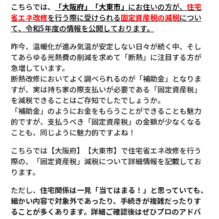
こちらでは、
「大阪府」「大東市」
にお住いの方が、
住宅
省エネ改修
を行う際に受けられる
固定資産税の減税
につい
て
、令和5年度の情報を公開しております。
昨今、温暖化が進み気温が安定しない日々が続く中、そし
てあらゆる光熱費の削減を求めて「断熱」に注目する方が
急増しています。
断熱改修においてよく調べられるのが「補助金」となりま
すが、実は持ち家の際支払いが必要である「固定資産税」
を減税できることはご存知でしたでしょうか。
「補助金」のようにお金をもらうことができることも魅力
的ですが、支払うべき「固定資産税」の金額が少なくなる
ことも、同じように魅力的ですよね！
こちらでは【大阪府】【大東市】で住宅省エネ改修を行う
際の、「固定資産税」減税について詳細情報を記載してお
ります。
ただし、
住宅関係は一見「当てはまる！」と思っていても、
細かい内容で対象外であったり、手続きが複雑だったりす
ることが多くあります。
詳細ご確認後は
ぜひプロのアドバ